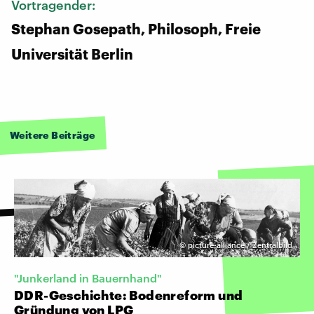
Vortragender:
Stephan Gosepath, Philosoph, Freie
Universität Berlin
Weitere Beiträge
©
picture-alliance / Zentralbild
"Junkerland in Bauernhand"
DDR-Geschichte: Bodenreform und
Gründung von LPG