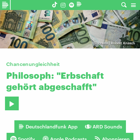
©
Pexels | Robert Anasch
Chancenungleichheit
Philosoph:
"Erbschaft
gehört
abgeschafft"
Deutschlandfunk App
ARD Sounds
Spotify
Apple Podcasts
Abonnieren