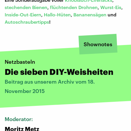
stechenden Bienen
,
flüchtenden Drohnen
,
Wurst-Eis
,
Inside-Out-Eiern
,
Hallo-Hüten
,
Bananensägen
und
Autoschraubertipps
!
Shownotes
Netzbasteln
Die sieben DIY-Weisheiten
Beitrag aus unserem Archiv vom 18.
November 2015
Moderator:
Moritz Metz