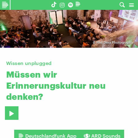
©
Phil Dera Photography
Wissen unplugged
Müssen
wir
Erinnerungskultur
neu
denken?
Deutschlandfunk App
ARD Sounds