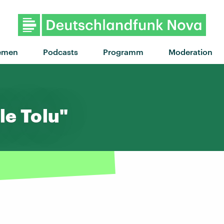
emen
Podcasts
Programm
Moderation
le Tolu"