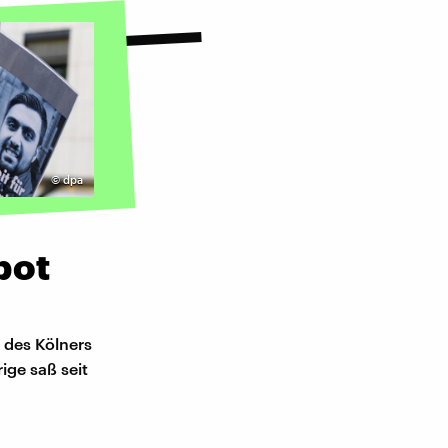
©
dpa
bot
 des Kölners
ige saß seit