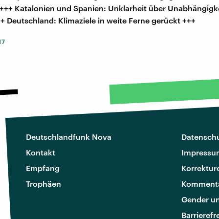
 +++ Katalonien und Spanien: Unklarheit über Unabhängigke
+ Deutschland: Klimaziele in weite Ferne gerückt +++
17
Deutschlandfunk Nova
Datenschu
Kontakt
Impressu
Empfang
Korrektur
Trophäen
Kommenta
Gender u
Barrierefr