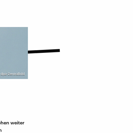
©
dpa-Zentralbild
n
tehen weiter
n