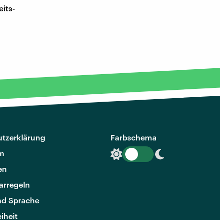
its-
tzerklärung
Farbschema
m
en
rregeln
nd Sprache
eiheit