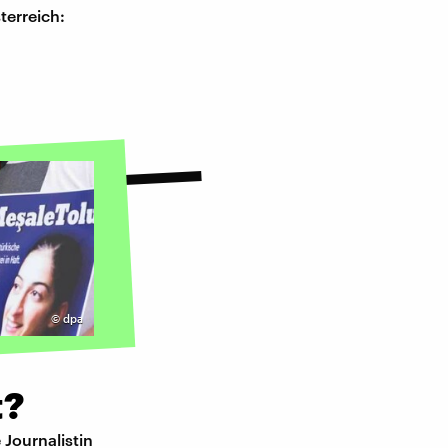
terreich:
©
dpa
t?
Journalistin