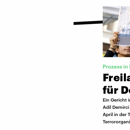
Prozess in 
Frei
für D
Ein Gericht 
Adil Demirci
April in der
Terrororgani