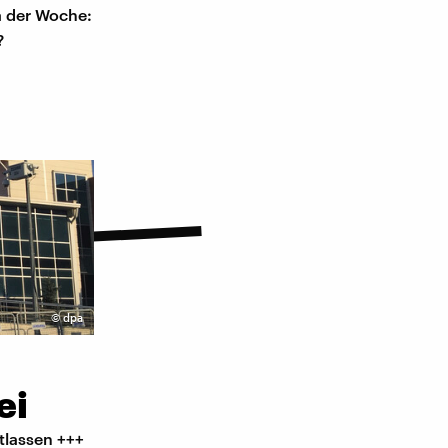
a der Woche:
?
©
dpa
ei
tlassen +++