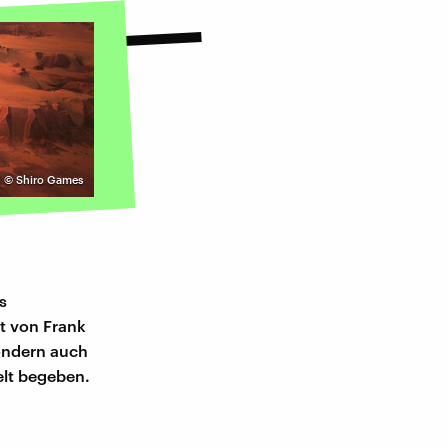
©
Shiro Games
s
lt von Frank
sondern auch
elt begeben.