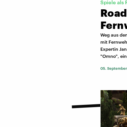
Spiele als 
Road
Fern
Weg aus dem
mit Fernweh
Expertin Ja
"Omno", eine
05. September