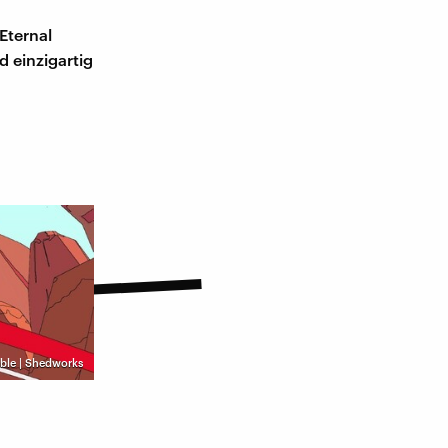
Eternal
d einzigartig
ble | Shedworks