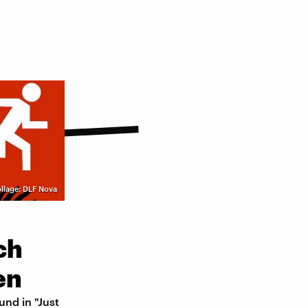
llage: DLF Nova
ch
en
nd in "Just