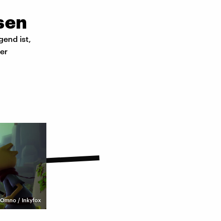
sen
gend ist,
er
Omno / Inkyfox