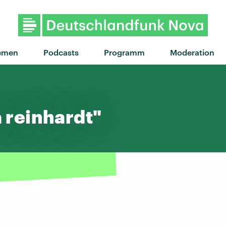
"Home maker" von Sudan Archive
emen
Podcasts
Programm
Moderation
a reinhardt"