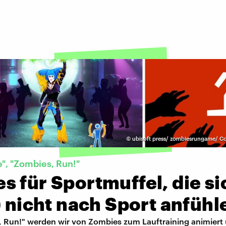
©
ubisoft press/ zombiesrungame/ Co
e", "Zombies, Run!"
 für Sportmuffel, die si
) nicht nach Sport anfühl
, Run!" werden wir von Zombies zum Lauftraining animiert u