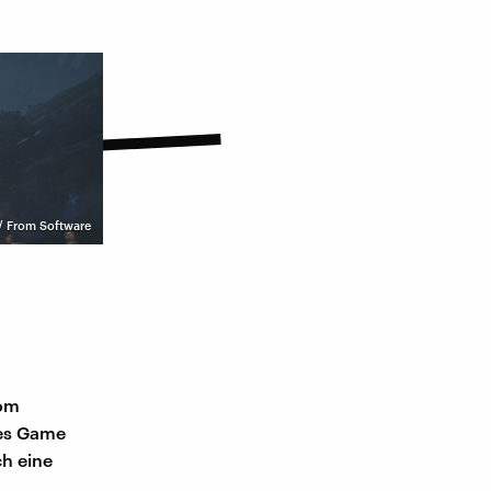
 / From Software
rom
res Game
ch eine