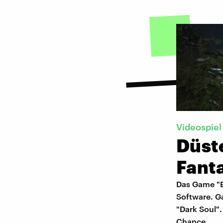
Videospiel
Düst
Fant
Das Game "E
Software. G
"Dark Soul".
Chance.