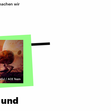
 machen wir
rful / ACE Team
" und