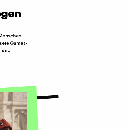
egen
r Menschen
nsere Games-
" und