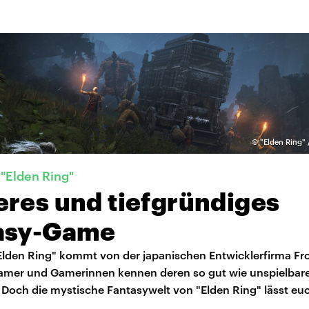
©
"Elden Ring"
 "Elden Ring"
eres und tiefgründiges
asy-Game
lden Ring" kommt von der japanischen Entwicklerfirma F
amer und Gamerinnen kennen deren so gut wie unspielba
 Doch die mystische Fantasywelt von "Elden Ring" lässt eu