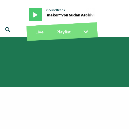
Soundtrack
s · "Home maker" von Sudan Archives · "Home maker" von Sudan 
Live
Playlist