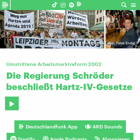
©
picture-alliance / ZB | Bernd Settnik | dpa | Peter Endig
Umstrittene Arbeitsmarktreform 2002
Die
Regierung
Schröder
beschließt
Hartz-IV-Gesetze
Deutschlandfunk App
ARD Sounds
Spotify
Apple Podcasts
Abonnieren