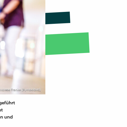
ndreas Franke (Symbolbild)
geführt
st
en und