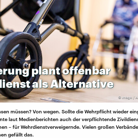
t
erung
plant
offenbar
dienst
als
Alternative
©
Imago / A
sen müssen? Von wegen. Sollte die Wehrpflicht wieder ein
te laut Medienberichten auch der verpflichtende Zivildien
n – für Wehrdienstverweigernde. Vielen großen Verbänd
en gefällt das.