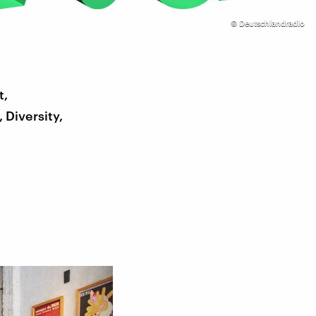
©
Deutschlandradio
t,
Diversity,