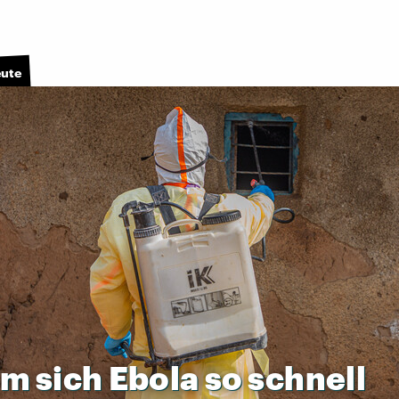
eute
um
sich
Ebola
so
schnell