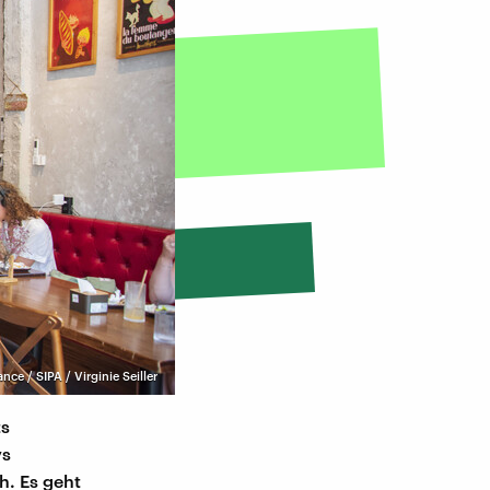
ance / SIPA / Virginie Seiller
ts
ys
h. Es geht