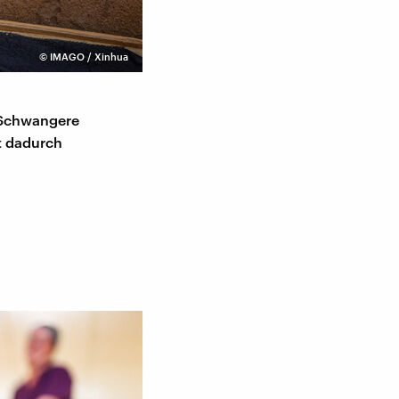
©
IMAGO / Xinhua
m Schwangere
gt dadurch