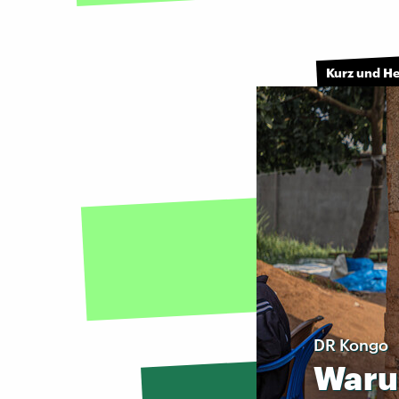
Kurz und H
DR Kongo
War