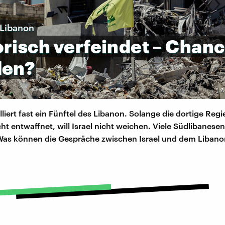
 Libanon
orisch
verfeindet
–
Chanc
den?
lliert fast ein Fünftel des Libanon. Solange die dortige Reg
cht entwaffnet, will Israel nicht weichen. Viele Südlibanesen
 Was können die Gespräche zwischen Israel und dem Liban