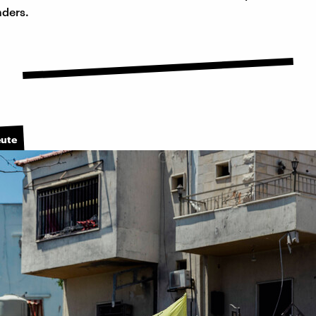
nders.
eute