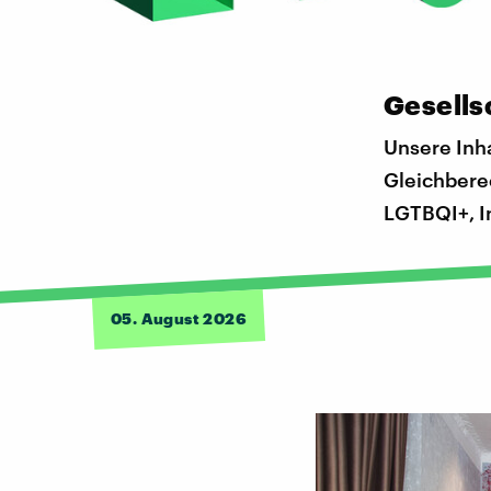
Gesells
Unsere Inha
Gleichbere
LGTBQI+, I
05. August 2026