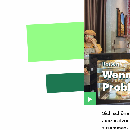
Reisen
Wen
Prob
Sich schöne 
auszusetzen
zusammen- u