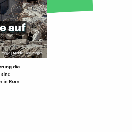
e
auf
©
imago | Middle East Images
ierung die
 sind
on in Rom