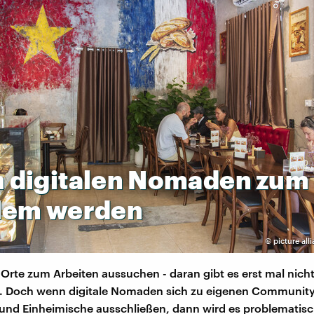
n
digitalen
Nomaden
zum
lem
werden
©
picture alli
Orte zum Arbeiten aussuchen - daran gibt es erst mal nich
. Doch wenn digitale Nomaden sich zu eigenen Communit
nd Einheimische ausschließen, dann wird es problematisc