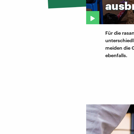
ausbr
Für die rasa
unterschied
meiden die G
ebenfalls.