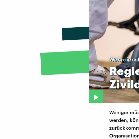
Wehrdiens
Regi
Zivil
Weniger müs
werden, könn
zurückkomme
Organisation