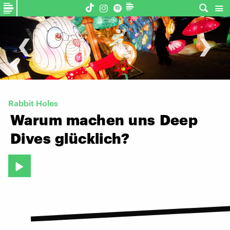
‹
›
Rabbit Holes
Warum
machen
uns
Deep
Dives
glücklich?