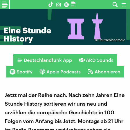
©
Deutschlandradio
Deutschlandfunk App
ARD Sounds
Spotify
Apple Podcasts
Abonnieren
Jetzt mal der Reihe nach. Nach zehn Jahren Eine
Stunde History sortieren wir uns neu und
erzählen die europäische Geschichte in 100
Folgen vom Anfang bis Jetzt. Montags ab 21 Uhr
im Radio-Programm und freitags schon als