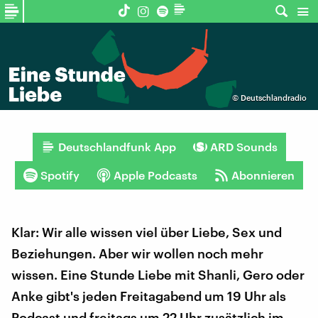
©
Deutschlandradio
Deutschlandfunk App
ARD Sounds
Spotify
Apple Podcasts
Abonnieren
Klar: Wir alle wissen viel über Liebe, Sex und
Beziehungen. Aber wir wollen noch mehr
wissen. Eine Stunde Liebe mit Shanli, Gero oder
Anke gibt's jeden Freitagabend um 19 Uhr als
Podcast und freitags um 22 Uhr zusätzlich im