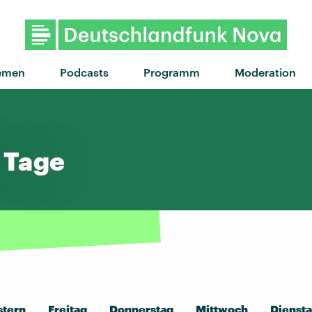
emen
Podcasts
Programm
Moderation
7 Tage
stern
Freitag
Donnerstag
Mittwoch
Dienst