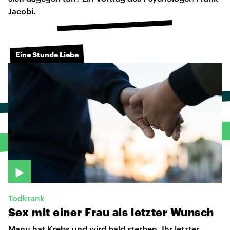
Jacobi.
Eine Stunde Liebe
Todkrank
Sex
mit
einer
Frau
als
letzter
Wunsch
Manu hat Krebs und wird bald sterben. Ihr letzter