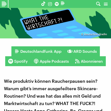
©
Deutschlandradio
Deutschlandfunk App
ARD Sounds
Spotify
Apple Podcasts
Abonnieren
Wie produktiv können Raucherpausen sein?
Warum gibt’s immer ausgefeiltere Skincare-
Routinen? Und was hat das alles mit Geld und
Marktwirtschaft zu tun? WHAT THE FUCK?!
Unsere Hosts Anne-Catherine, Bo, Gregor und