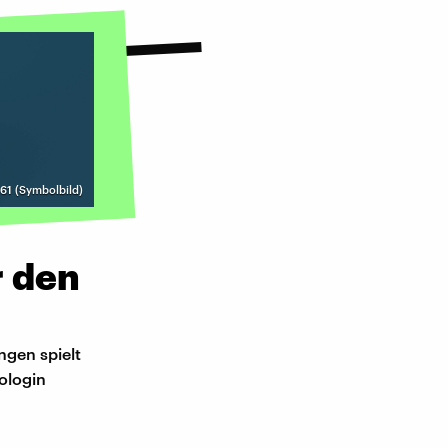
61 (Symbolbild)
r den
ngen spielt
ologin