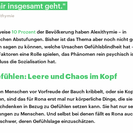
ir insgesamt geht."
ithymie
weise
10 Prozent
der Bevölkerung haben Alexithymie – in
ichen Abstufungen. Bisher ist das Thema aber noch nicht 
m sagen zu können, welche Ursachen Gefühlsblindheit hat 
Faktoren eine Rolle spielen, das Phänomen rein psychisch i
uss die Sozialisation hat.
efühlen: Leere und Chaos im Kopf
n Menschen vor Vorfreude der Bauch kribbelt, oder sie K
n, sind das für Rona erst mal nur körperliche Dinge, die sie
hdenken in Bezug zu Gefühlen setzen kann. Sie hat nur s
ngen zu Menschen. Und selbst bei denen fällt es Rona au
schwer, deren Gefühlslage einzuschätzen.