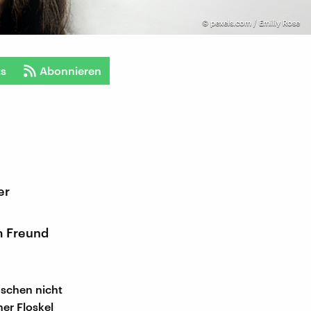
©
pexels.com / Emiliy Rose
ts
Abonnieren
er
m Freund
nschen nicht
ner Floskel