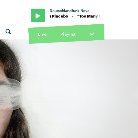
Deutschlandfunk Nova
 Friends" von Placebo · "Too Many Friends" von Placebo
Live
Playlist