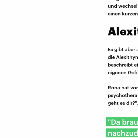
und wechseln
einen kurze
Alexi
Es gibt aber
die Alexithy
beschreibt e
eigenen Gef
Rona hat vor
psychothera
geht es dir?
"Da brau
nachzud