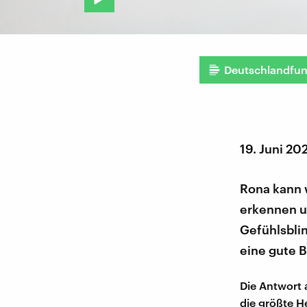
Deutschlandfu
19. Juni 20
Rona kann 
erkennen un
Gefühlsbli
eine gute B
Die Antwort 
die größte H