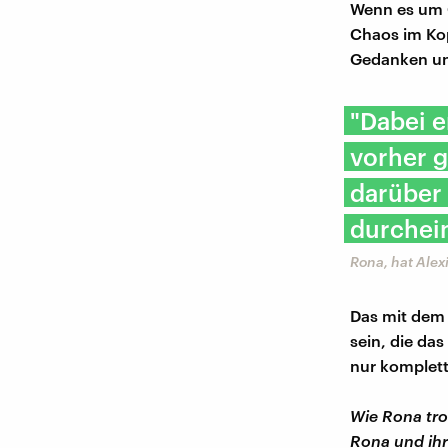
Wenn es um G
Chaos im Kopf
Gedanken un
"Dabei e
vorher g
darüber 
durchein
Rona, hat Alex
Das mit dem 
sein, die da
nur komplett
Wie Rona tro
Rona und ihr