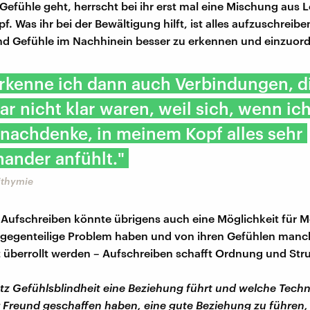
efühle geht, herrscht bei ihr erst mal eine Mischung aus 
. Was ihr bei der Bewältigung hilft, ist alles aufzuschreibe
d Gefühle im Nachhinein besser zu erkennen und einzuor
rkenne ich dann auch Verbindungen, d
ar nicht klar waren, weil sich, wenn ic
nachdenke, in meinem Kopf alles sehr
ander anfühlt."
ithymie
Aufschreiben könnte übrigens auch eine Möglichkeit für 
s gegenteilige Problem haben und von ihren Gefühlen manc
 überrollt werden – Aufschreiben schafft Ordnung und Stru
tz Gefühlsblindheit eine Beziehung führt und welche Techn
 Freund geschaffen haben, eine gute Beziehung zu führen, e