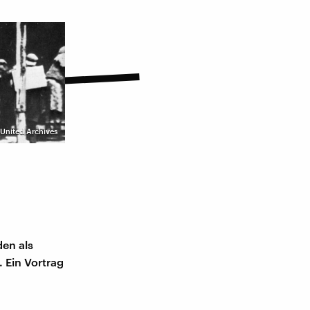
 United Archives
den als
 Ein Vortrag