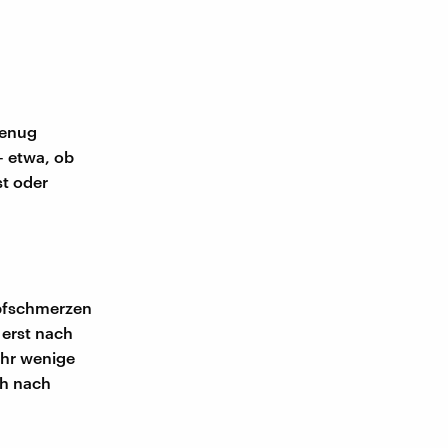
genug
– etwa, ob
st oder
opfschmerzen
 erst nach
ehr wenige
ch nach