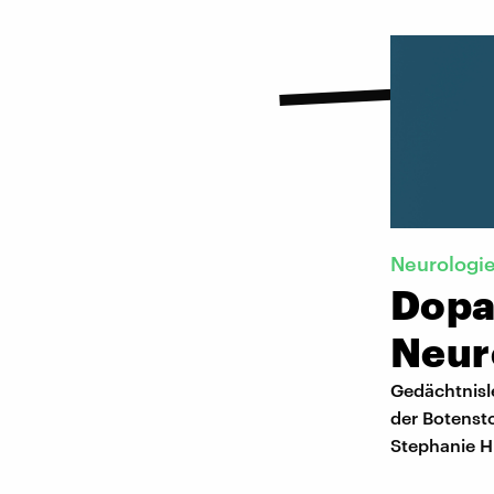
Neurologi
Dopa
Neur
Gedächtnisle
der Botenst
Stephanie H