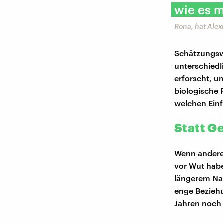
wie es m
Rona, hat Alex
Schätzungs
unterschiedl
erforscht, u
biologische 
welchen Einfl
Statt G
Wenn andere
vor Wut habe
längerem Nac
enge Beziehu
Jahren noch 