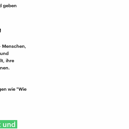
nd geben
e
 – Menschen,
 und
t, ihre
dnen.
gen wie "Wie
t und