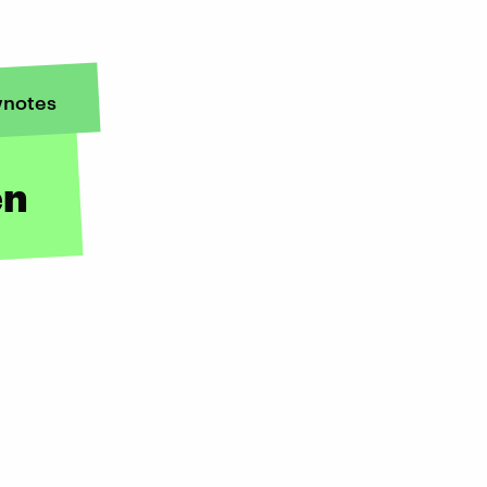
notes
en