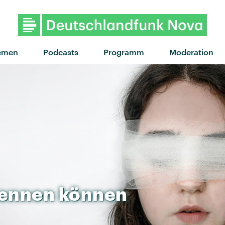
"Too Many Friends" von Placebo · "Too Many
emen
Podcasts
Programm
Moderation
kennen
können