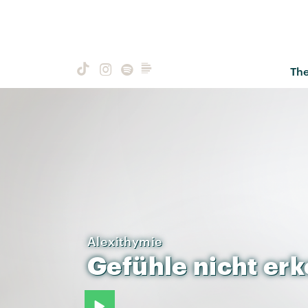
Th
Alexithymie
Gefühle
nicht
er