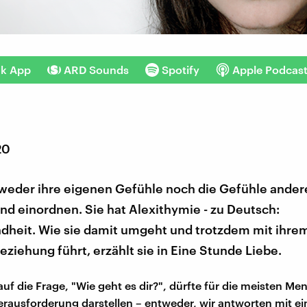
nk App
ARD Sounds
Spotify
Apple Podcas
20
weder ihre eigenen Gefühle noch die Gefühle ander
d einordnen. Sie hat Alexithymie - zu Deutsch:
ndheit. Wie sie damit umgeht und trotzdem mit ihre
eziehung führt, erzählt sie in Eine Stunde Liebe.
auf die Frage, "Wie geht es dir?", dürfte für die meisten Me
erausforderung darstellen – entweder, wir antworten mit ei