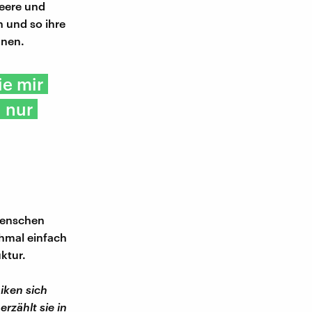
Leere und
n und so ihre
dnen.
ie mir
h nur
Menschen
hmal einfach
ktur.
iken sich
rzählt sie in