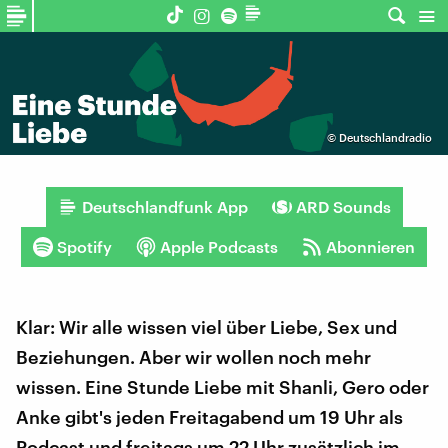
©
Deutschlandradio
Deutschlandfunk App
ARD Sounds
Spotify
Apple Podcasts
Abonnieren
Klar: Wir alle wissen viel über Liebe, Sex und
Beziehungen. Aber wir wollen noch mehr
wissen. Eine Stunde Liebe mit Shanli, Gero oder
Anke gibt's jeden Freitagabend um 19 Uhr als
Podcast und freitags um 22 Uhr zusätzlich im