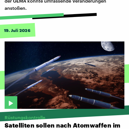
der GEMA könnte umfassende Veränderungen
anstoßen.
19. Juli 2026
Rüstungskontrolle
Satelliten
sollen
nach
Atomwaffen
im