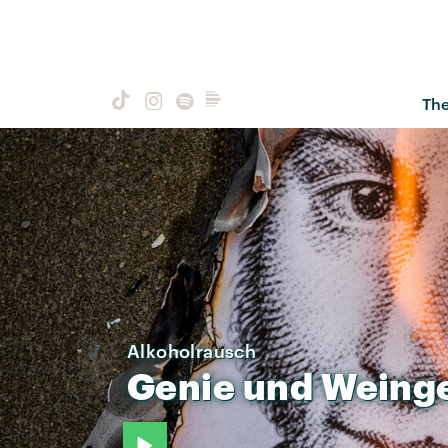
Th
Alkoholrausch
Genie
und
Weinge