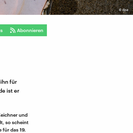
©
dpa
ts
Abonnieren
ihn für
e ist er
Zeichner und
t, so scheint
 für das 19.