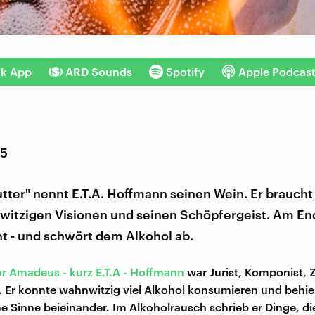
nk App
ARD Sounds
Spotify
Apple Podcas
15
tter" nennt E.T.A. Hoffmann seinen Wein. Er braucht 
witzigen Visionen und seinen Schöpfergeist. Am End
t - und schwört dem Alkohol ab.
r Amadeus - kurz E.T.A - Hoffmann
war Jurist, Komponist, 
er. Er konnte wahnwitzig viel Alkohol konsumieren und behiel
e Sinne beieinander. Im Alkoholrausch schrieb er Dinge, die