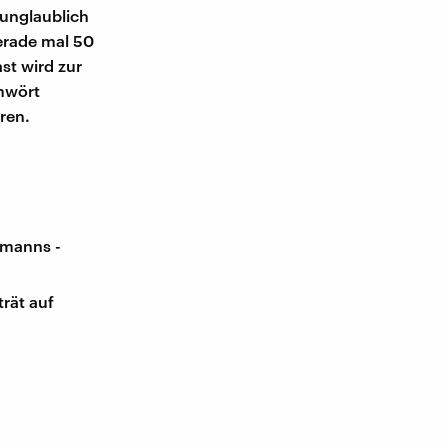
unglaublich
gerade mal 50
st wird zur
chwört
ren.
manns -
rät auf