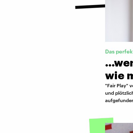
Das perfek
…wen
wie m
"Fair Play" 
und plötzlic
aufgefunden.