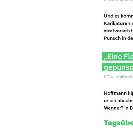
Und es kommt
Karikaturen s
strafversetzt
Punsch in de
​„Eine F
gepunsch
E.T.A. Hoffman
Hoffmann kip
er ein absch
Wegner" in Be
Tagsüber