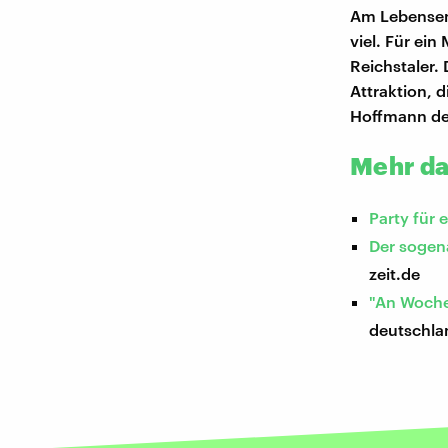
Am Lebensend
viel. Für ei
Reichstaler.
Attraktion, 
Hoffmann dem
Mehr da
Party für 
Der sogen
zeit.de
"An Woche
deutschla