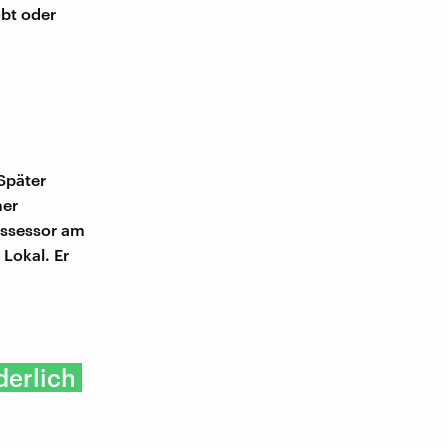
obt oder
 Später
mer
Assessor am
 Lokal. Er
derlich