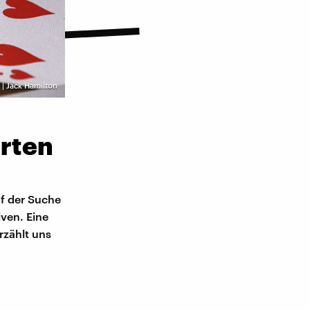
 | Jack Hamilton
arten
f der Suche
iven. Eine
rzählt uns