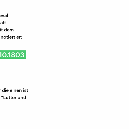
eval
aff
mit dem
otiert er:
.10.1803
die einen ist
 "Lutter und