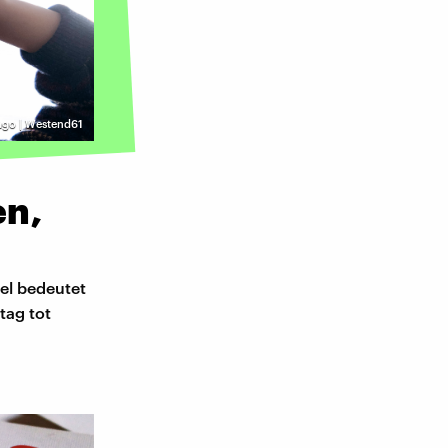
ago | Westend61
en,
iel bedeutet
tag tot