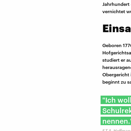
Jahrhundert 
vernichtet w
Einsa
Geboren 1776
Hofgerichtsad
studiert er a
herausragend
Obergericht i
beginnt zu s
"Ich wol
Schulrek
nennen.
E.T.A. Hoffman