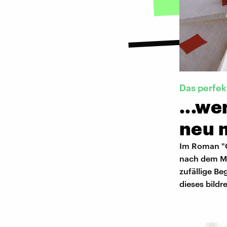
Das perfek
...we
neu 
Im Roman "O
nach dem Mee
zufällige B
dieses bildr