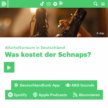
©
dap
Alkoholkonsum in Deutschland
Was
kostet
der
Schnaps?
Deutschlandfunk App
ARD Sounds
Spotify
Apple Podcasts
Abonnieren