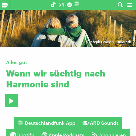
©
Joseph Pearson | Unsplash
Alles gut
Wenn
wir
süchtig
nach
Harmonie
sind
Deutschlandfunk App
ARD Sounds
Spotify
Apple Podcasts
Abonnieren