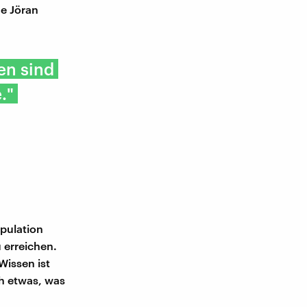
e Jöran
en sind
."
ipulation
 erreichen.
 Wissen ist
ch etwas, was