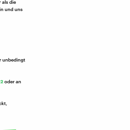
als die
in und uns
ir unbedingt
52
oder an
ckt,