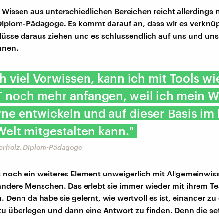
Wissen aus unterschiedlichen Bereichen reicht allerdings n
Diplom-Pädagoge. Es kommt darauf an, dass wir es verknü
lüsse daraus ziehen und es schlussendlich auf uns und un
nnen.
h viel Vorwissen, kann ich mit Tools wi
 noch mehr anfangen, weil ich mein W
ne entwickeln und auf dieser Basis im
 Welt mitgestalten kann."
erholz, Diplom-Pädagoge
ist noch ein weiteres Element unweigerlich mit Allgemeinwis
ndere Menschen. Das erlebt sie immer wieder mit ihrem T
 Denn da habe sie gelernt, wie wertvoll es ist, einander zu
 überlegen und dann eine Antwort zu finden. Denn die setz