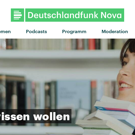
"Let's go back" von Jungle · "
emen
Podcasts
Programm
Moderation
issen
wollen