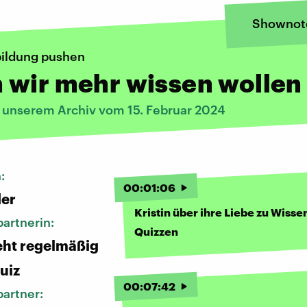
Shownot
ildung pushen
 wir mehr wissen wollen
s unserem Archiv vom 15. Februar 2024
n:
00
:
01
:
06
der
Kristin über ihre Liebe zu Wisse
artnerin:
Quizzen
geht regelmäßig
uiz
00
:
07
:
42
artner: