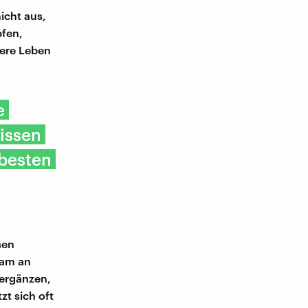
icht aus,
pfen,
sere Leben
e
issen
 besten
sen
eam an
 ergänzen,
t sich oft