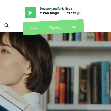
Deutschlandfunk Nova
Let's go back" von Jungle · "Let's go back" von Jungle
Live
Playlist