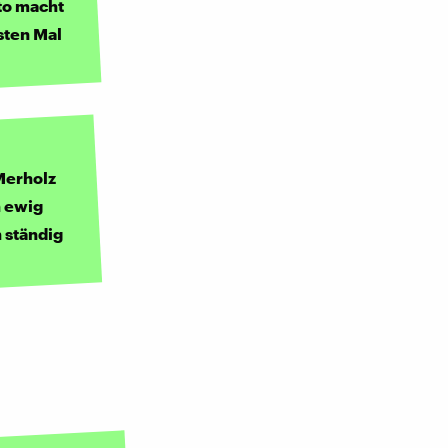
to macht
sten Mal
Merholz
n ewig
h ständig