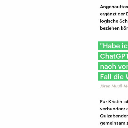
Angehäuftes 
ergänzt der 
logische Sch
beziehen kö
"Habe ic
ChatGPT
nach vor
Fall die
Jöran Muuß-M
Für Kristin 
verbunden: a
Quizabenden.
gemeinsam zu