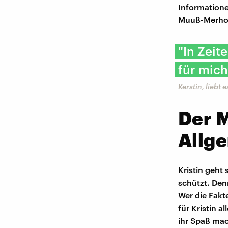
Information
Muuß-Merholz
"In Zeit
für mich
Kerstin, liebt
Der 
Allg
Kristin geht
schützt. Den
Wer die Fakte
für Kristin a
ihr Spaß mac