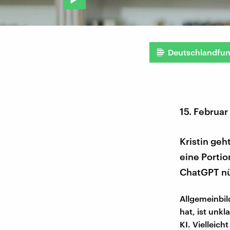
Deutschlandfu
15. Februa
Kristin ge
eine Porti
ChatGPT nü
Allgemeinbil
hat, ist unkl
KI. Vielleich