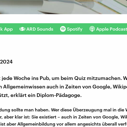
nk App
ARD Sounds
Spotify
Apple Podcas
r 2024
ht jede Woche ins Pub, um beim Quiz mitzumachen. 
on Allgemeinwissen auch in Zeiten von Google, Wiki
tzt, erklärt ein Diplom-Pädagoge.
dung sollte man haben. Wer diese Überzeugung mal in die W
ar, aber klar ist: Sie existiert – auch in Zeiten von Google, W
t ist aber Allgemeinbildung vor allem angesichts überall ver