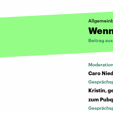
Allgemeinb
Wenn
Beitrag au
Moderatio
Caro Nie
Gesprächsp
Kristin, 
zum Pubq
Gesprächsp