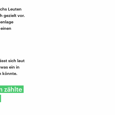
echs Leuten
 gezielt vor.
tenlage
 einen
sst sich laut
was ein in
n könnte.
m zählte