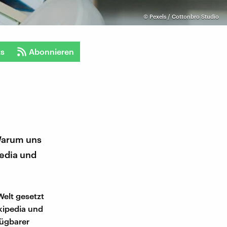
©
Pexels / Cottonbro Studio
ts
Abonnieren
Warum uns
pedia und
elt gesetzt
ikipedia und
fügbarer