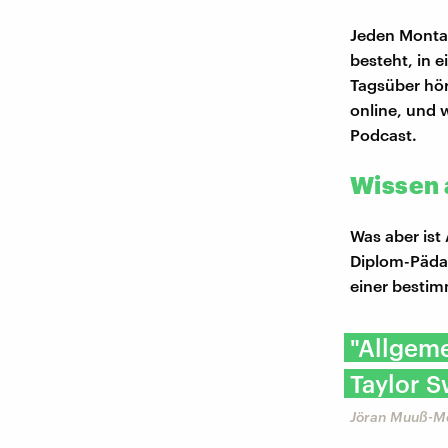
Jeden Montag
besteht, in e
Tagsüber hör
online, und 
Podcast.
Wissen 
Was aber ist
Diplom-Pädag
einer bestim
"Allgeme
Taylor S
Jöran Muuß-M