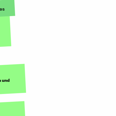
es
n und