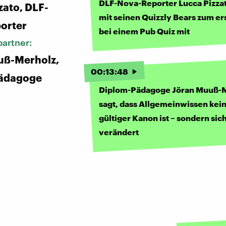
DLF-Nova-Reporter Lucca Pizza
zato, DLF-
mit seinen Quizzly Bears zum er
orter
bei einem Pub Quiz mit
artner:
uß-Merholz,
00
:
13
:
48
ädagoge
Diplom-Pädagoge Jöran Muuß-
sagt, dass Allgemeinwissen kei
gültiger Kanon ist – sondern sic
verändert