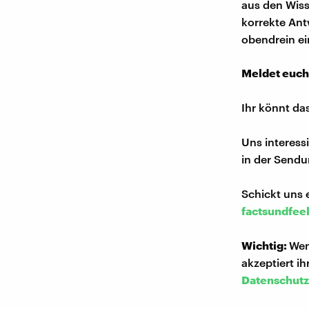
aus den Wiss
korrekte Ant
obendrein ei
Meldet euch
Ihr könnt da
Uns interess
in der Sendu
Schickt uns 
factsundfee
Wichtig:
Wen
akzeptiert i
Datenschutz