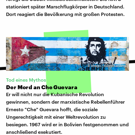
stationiert später Marschflugkörper in Deutschland.
Dort reagiert die Bevölkerung mit großen Protesten.
©
imago | robertharding
Tod eines Mythos
Der Mord an Che Guevara
Er will nicht nur die Kubanische Revolution
gewinnen, sondern der marxistische Rebellenführer
Ernesto "Che" Guevara hofft, die soziale
Ungerechtigkeit mit einer Weltrevolution zu
besiegen. 1967 wird er in Bolivien festgenommen und
anschließend exekutiert.