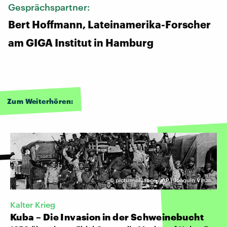
Gesprächspartner:
Bert Hoffmann, Lateinamerika-Forscher
am GIGA Institut in Hamburg
Zum Weiterhören:
©
picture alliance / AP | Joaquin Vinas
Kalter Krieg
Kuba – Die Invasion in der Schweinebucht