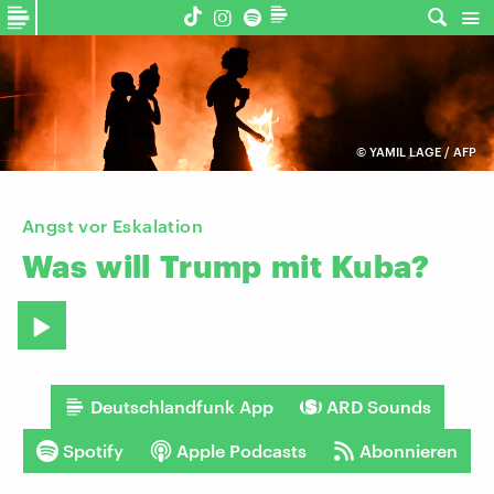
©
YAMIL LAGE / AFP
Angst vor Eskalation
Was
will
Trump
mit
Kuba?
Deutschlandfunk App
ARD Sounds
Spotify
Apple Podcasts
Abonnieren