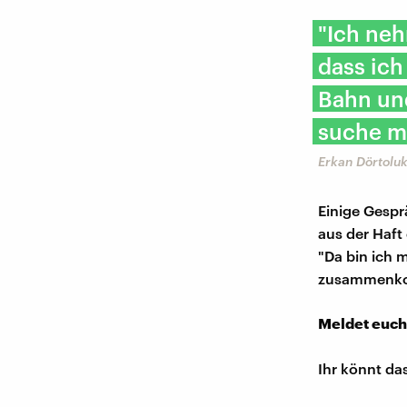
"Ich neh
dass ich
Bahn un
suche mi
Erkan Dörtolu
Einige Gespr
aus der Haft 
"Da bin ich 
zusammenk
Meldet euch
Ihr könnt da