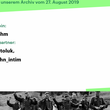
s unserem Archiv vom 27. August 2019
in:
ehm
artner:
toluk,
hn_intim