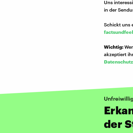
Uns interess
in der Sendu
Schickt uns 
factsundfee
Wichtig:
Wen
akzeptiert i
Datenschutz
Unfreiwill
Erkan
der 