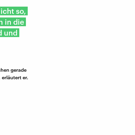
icht so,
h in die
d und
chen gerade
erläutert er.