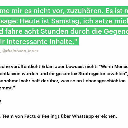
me mir es nicht vor, zuzuhören. Es ist n
 sage: Heute ist Samstag, ich setze mic
d fahre acht Stunden durch die Gegen
r interessante Inhalte."
k, @rheinbahn_intim
äche veröffentlicht Erkan aber bewusst nicht: "Wenn Mens
entlassen wurden und ihr gesamtes Strafregister erzählen", 
manchmal sehr baff darüber, was so an Lebensgeschichten
ommt."
!
s Team von Facts & Feelings über Whatsapp erreichen.