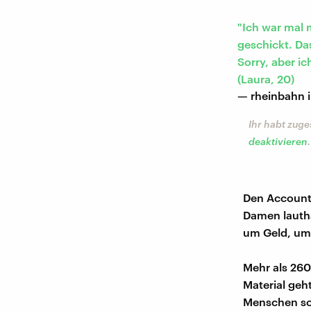
"Ich war mal 
geschickt. Da
Sorry, aber i
(Laura, 20)
— rheinbahn 
Ihr habt zuge
deaktivieren
.
Den Account 
Damen lautha
um Geld, um E
Mehr als 260
Material geh
Menschen so 