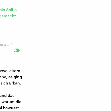
in Selfie
 gemacht.
 Auswahl
zwei ältere
ebe, es ging
 sich Erkan.
 und das
t, warum die
al bewusst