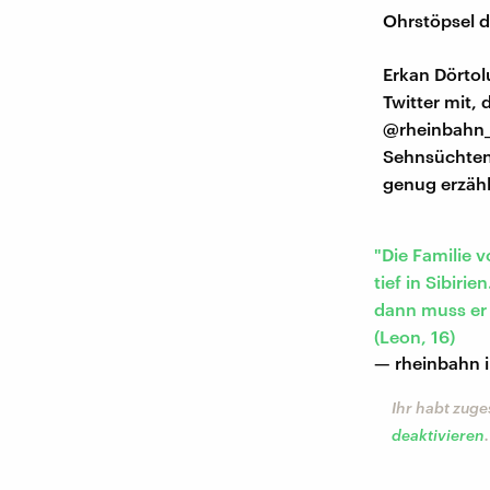
Ohrstöpsel d
Erkan Dörtol
Twitter mit, 
@rheinbahn_i
Sehnsüchten,
genug erzäh
"Die Familie 
tief in Sibiri
dann muss er 
(Leon, 16)
— rheinbahn 
Ihr habt zuge
deaktivieren
.