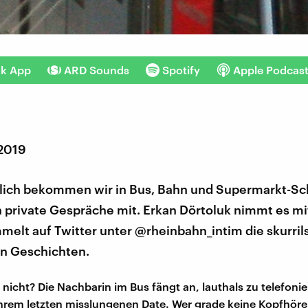
nk App
ARD Sounds
Spotify
Apple Podcas
 2019
lich bekommen wir in Bus, Bahn und Supermarkt-Sc
h private Gespräche mit. Erkan Dörtoluk nimmt es m
elt auf Twitter unter @rheinbahn_intim die skurril
n Geschichten.
 nicht? Die Nachbarin im Bus fängt an, lauthals zu telefoni
ihrem letzten misslungenen Date. Wer grade keine Kopfhöre