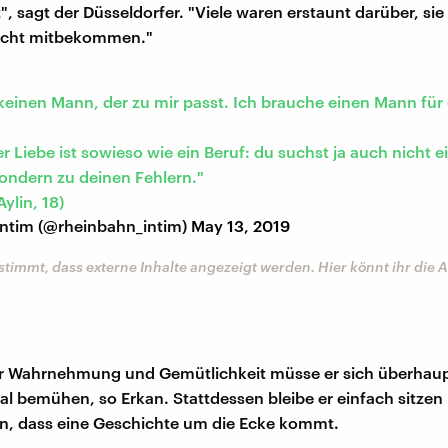
, sagt der Düsseldorfer. "Viele waren erstaunt darüber, sie
icht mitbekommen."
keinen Mann, der zu mir passt. Ich brauche einen Mann für
r Liebe ist sowieso wie ein Beruf: du suchst ja auch nicht ei
sondern zu deinen Fehlern."
Aylin, 18)
intim (@rheinbahn_intim)
May 13, 2019
stimmt, dass externe Inhalte angezeigt werden. Hier könnt ihr die
r Wahrnehmung und Gemütlichkeit müsse er sich überhaup
al bemühen, so Erkan. Stattdessen bleibe er einfach sitze
n, dass eine Geschichte um die Ecke kommt.