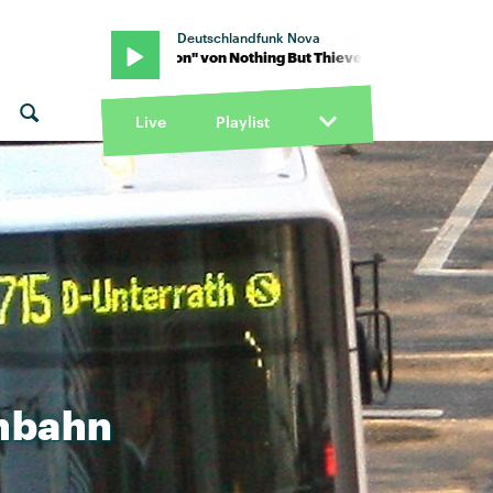
Deutschlandfunk Nova
· "Evolution" von Nothing But Thieves · "Evolution" von Nothing But
Live
Playlist
nbahn