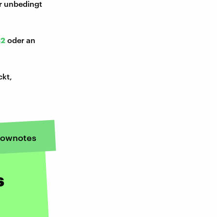
ir unbedingt
52
oder an
ckt,
ownotes
s