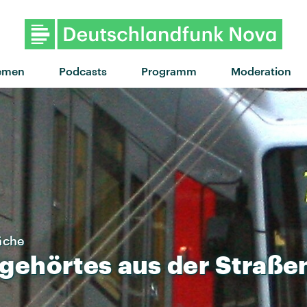
"Evolution" von Nothing But Thieves 
emen
Podcasts
Programm
Moderation
äche
gehörtes
aus
der
Straße