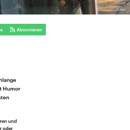
©
dpa
ts
Abonnieren
hlange
it Humor
sten
eren und
r oder