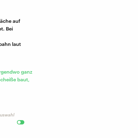
räche auf
t. Bei
bahn laut
 irgendwo ganz
Scheiße baut,
 Auswahl