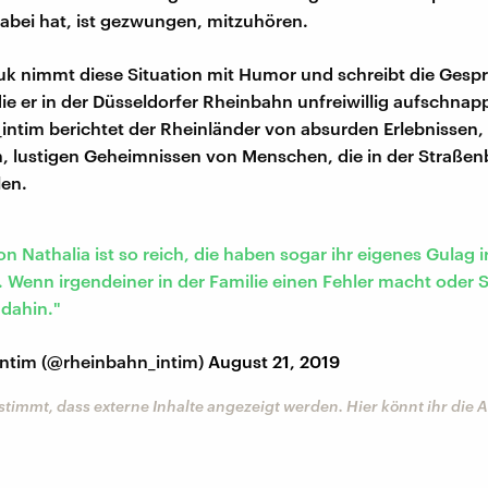
abei hat, ist gezwungen, mitzuhören.
uk nimmt diese Situation mit Humor und schreibt die Gesp
die er in der Düsseldorfer Rheinbahn unfreiwillig aufschnapp
ntim berichtet der Rheinländer von absurden Erlebnissen,
 lustigen Geheimnissen von Menschen, die in der Straßen
len.
von Nathalia ist so reich, die haben sogar ihr eigenes Gulag
en. Wenn irgendeiner in der Familie einen Fehler macht oder 
dahin."
intim (@rheinbahn_intim)
August 21, 2019
stimmt, dass externe Inhalte angezeigt werden. Hier könnt ihr die