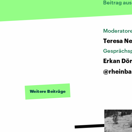
Beitrag au
Moderatore
Teresa N
Gesprächsp
Erkan Dör
@rheinba
Weitere Beiträge