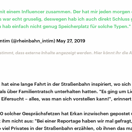
mit einem Influencer zusammen. Der hat mir jeden morgen e
s war echt gruselig, deswegen hab ich auch direkt Schluss
ch hab einfach nicht genug Speicherplatz für solche Typen."
intim (@rheinbahn_intim)
May 27, 2019
stimmt, dass externe Inhalte angezeigt werden. Hier könnt ihr die
hat eine lange Fahrt in der Straßenbahn inspiriert, wo sich 
ls über Familientratsch unterhalten hatten. "Es ging um Li
ifersucht – alles, was man sich vorstellen kann!", erinnert
0 solcher Gesprächsfetzen hat Erkan inzwischen gepostet
t ihm nicht aus: "Bei einer Reportage haben wir mal gefrag
viel Privates in der Straßenbahn erzählen, ob ihnen das m