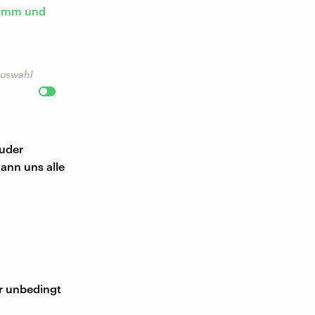
dumm und
 Auswahl
ruder
ann uns alle
ir unbedingt