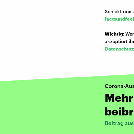
Schickt uns 
factsundfee
Wichtig:
Wen
akzeptiert i
Datenschutz
Corona-Aus
Mehr 
beib
Beitrag au