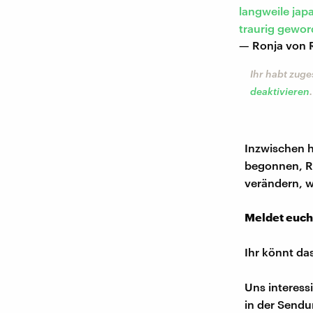
langweile jap
traurig gewor
— Ronja von 
Ihr habt zuge
deaktivieren
.
Inzwischen h
begonnen, Ro
verändern, w
Meldet euch
Ihr könnt da
Uns interess
in der Sendu