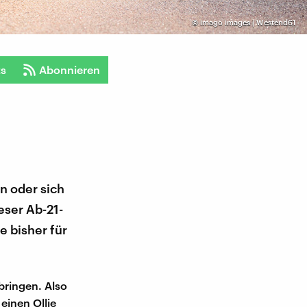
©
imago images | Westend61
ts
Abonnieren
n oder sich
eser Ab-21-
 bisher für
rbringen. Also
einen Ollie