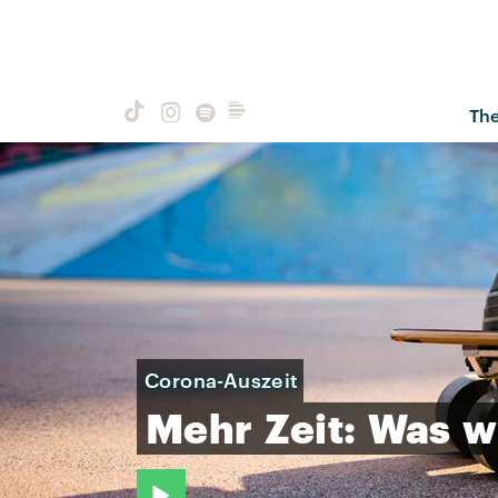
Th
Corona-Auszeit
Mehr
Zeit:
Was
w