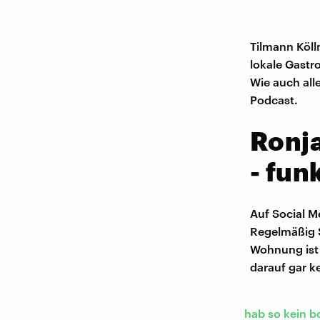
Tilmann Köll
lokale Gastr
Wie auch all
Podcast.
Ronja
- fun
Auf Social M
Regelmäßig 
Wohnung ist 
darauf gar ke
hab so kein b