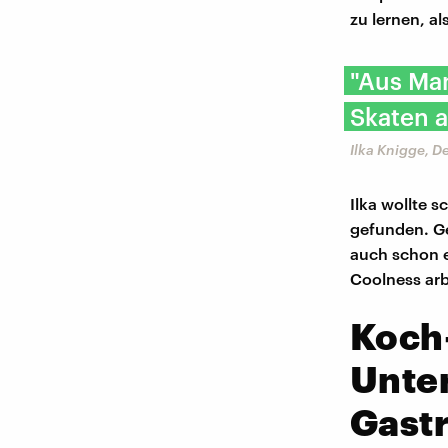
zu lernen, a
"Aus Man
Skaten 
Ilka Knigge, 
Ilka wollte 
gefunden. Ge
auch schon e
Coolness arb
Koch
Unter
Gast