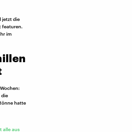
jetzt die
 featuren.
ihr im
illen
t
n Wochen:
 die
Rönne hatte
 alle aus