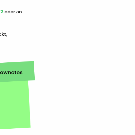
52
oder an
ckt,
ownotes