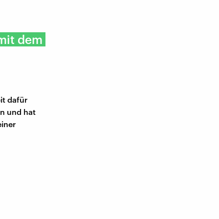
 mit dem
it dafür
n und hat
einer