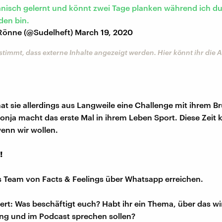
anisch gelernt und könnt zwei Tage planken während ich 
den bin.
Rönne (@Sudelheft)
March 19, 2020
stimmt, dass externe Inhalte angezeigt werden. Hier könnt ihr die
at sie allerdings aus Langweile eine Challenge mit ihrem B
nja macht das erste Mal in ihrem Leben Sport. Diese Zeit k
enn wir wollen.
!
s Team von Facts & Feelings über Whatsapp erreichen.
iert: Was beschäftigt euch? Habt ihr ein Thema, über das w
ng und im Podcast sprechen sollen?