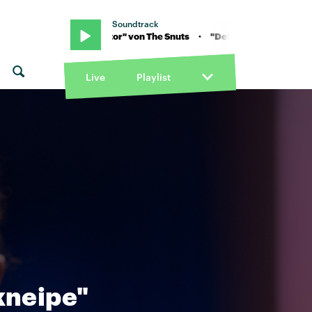
Soundtrack
"Defibrillator" von The Snuts · "Defibrillator" von The Snuts
Live
Playlist
kkneipe"