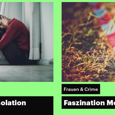
Frauen & Crime
solation
Faszination M