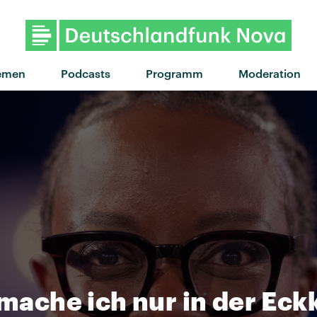
"Defibrillator" von The Snuts · 
emen
Podcasts
Programm
Moderation
 mache ich nur in der Ec