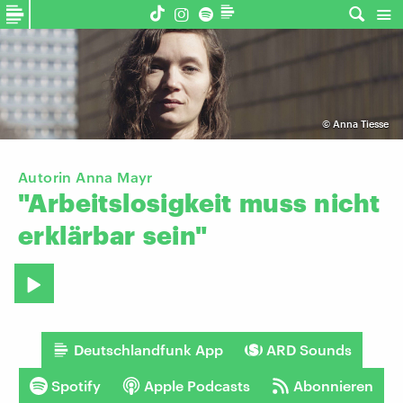
©
Anna Tiesse
Autorin Anna Mayr
"Arbeitslosigkeit
muss
nicht
erklärbar
sein"
Deutschlandfunk App
ARD Sounds
Spotify
Apple Podcasts
Abonnieren