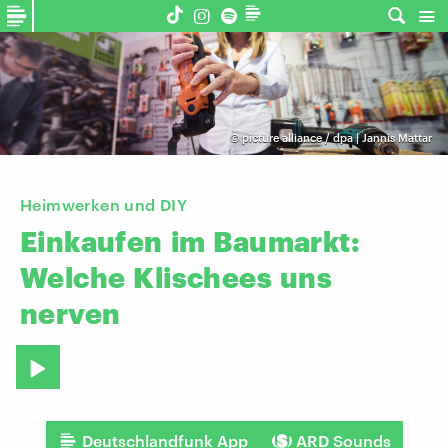
©
picture alliance / dpa | Jannis Mattar
Heimwerken und DIY
Einkaufen
im
Baumarkt:
Welche
Klischees
uns
nerven
Deutschlandfunk App
ARD Sounds