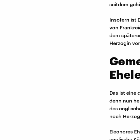
seitdem gehö
Insofern ist
von Frankrei
dem späteren
Herzogin von
Geme
Ehel
Das ist eine
denn nun hei
des englisch
noch Herzog
Eleonores Eh
englische Kö