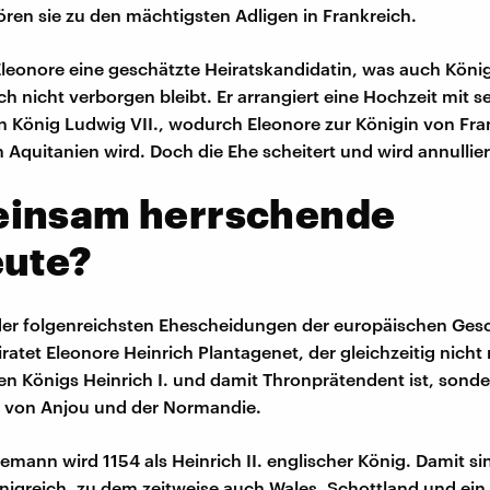
ren sie zu den mächtigsten Adligen in Frankreich.
 Eleonore eine geschätzte Heiratskandidatin, was auch Köni
ch nicht verborgen bleibt. Er arrangiert eine Hochzeit mit 
 König Ludwig VII., wodurch Eleonore zur Königin von Fra
 Aquitanien wird. Doch die Ehe scheitert und wird annullier
insam herrschende
eute?
 der folgenreichsten Ehescheidungen der europäischen Ges
ratet Eleonore Heinrich Plantagenet, der gleichzeitig nicht 
en Königs Heinrich I. und damit Thronprätendent ist, sond
 von Anjou und der Normandie.
emann wird 1154 als Heinrich II. englischer König. Damit si
nigreich, zu dem zeitweise auch Wales, Schottland und ein T