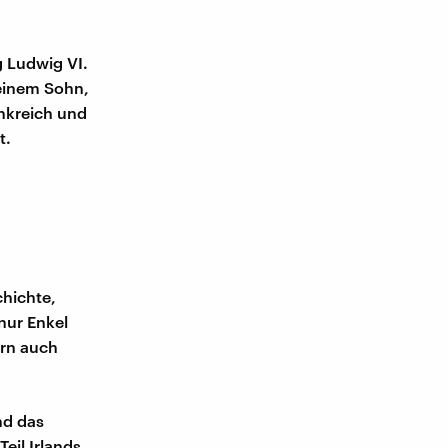
g Ludwig VI.
seinem Sohn,
nkreich und
t.
chichte,
nur Enkel
ern auch
nd das
eil Irlands