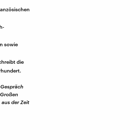
ranzösischen
h-
in sowie
hreibt die
rhundert.
m Gespräch
r Großen
aus der Zeit