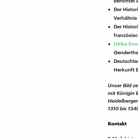
berichtet 
Der Histor
Verhältnis 
Der Histor
französisc
Ulrike Er
Genderthe
Deutschla
Herkunft 
Unser Bild z
mit Königin E
Heidelberger
1310 bis 134
Kontakt