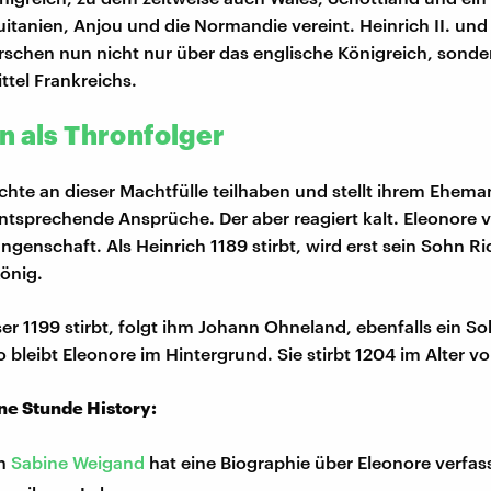
itanien, Anjou und die Normandie vereint. Heinrich II. und
rschen nun nicht nur über das englische Königreich, sond
ttel Frankreichs.
n als Thronfolger
hte an dieser Machtfülle teilhaben und stellt ihrem Ehem
tsprechende Ansprüche. Der aber reagiert kalt. Eleonore v
ngenschaft. Als Heinrich 1189 stirbt, wird erst sein Sohn R
önig.
ser 1199 stirbt, folgt ihm Johann Ohneland, ebenfalls ein S
 bleibt Eleonore im Hintergrund. Sie stirbt 1204 im Alter v
ine Stunde History:
in
Sabine Weigand
hat eine Biographie über Eleonore verfas