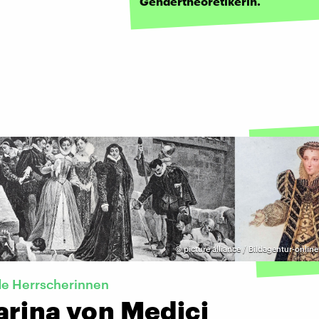
Gendertheoretikerin.
©
picture alliance / Bildagentur-onlin
e Herrscherinnen
arina von Medici