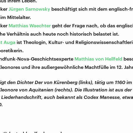
aus ihrem Leben.
iker
Jürgen Sarnowsky
beschäftigt sich mit dem englisch-f
im Mittelalter.
iker
Matthias Waechter
geht der Frage nach, ob das englisc
he Verhältnis auch heute noch historisch belastet ist.
nst Auga
ist Theologin, Kultur- und Religionswissenschaftler
oretikerin.
ndfunk-Nova-Geschichtsexperte
Matthias von Hellfeld
besc
Eleonores und ihre außergewöhnliche Machtfülle im 12. Jah
eigt den Dichter Der von Kürenberg (links), tätig um 1160 i
leonore von Aquitanien (rechts). Die Illustration ist aus de
 Liederhandschrift, auch bekannt als Codex Manesse, etwa 
0.