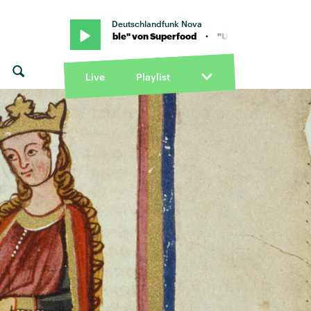
Deutschlandfunk Nova
 "Unstoppable" von Superfood · "Unstoppable" von Superfood
Live
Playlist