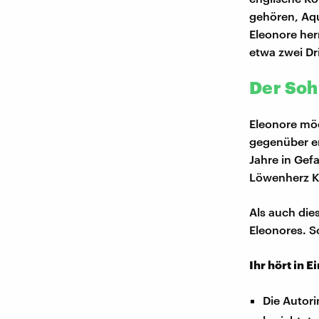
gehören, Aqu
Eleonore her
etwa zwei Dri
Der Soh
Eleonore möc
gegenüber en
Jahre in Gefa
Löwenherz K
Als auch die
Eleonores. So
Ihr hört in E
Die Autor