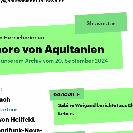
tory@deutschlandfunknova.de
Shownotes
e Herrscherinnen
ore von Aquitanien
s unserem Archiv vom 20. September 2024
n:
00
:
10
:
31
bach
Sabine Weigand berichtet aus E
artner:
Leben.
von Hellfeld,
andfunk-Nova-