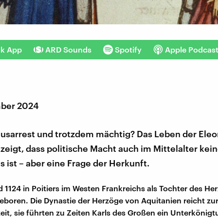
nk App
ARD Sounds
Spotify
Apple Podcas
mber 2024
ausarrest und trotzdem mächtig? Das Leben der Ele
zeigt, dass politische Macht auch im Mittelalter kei
 ist – aber eine Frage der Herkunft.
d 1124 in Poitiers im Westen Frankreichs als Tochter des He
eboren. Die Dynastie der Herzöge von Aquitanien reicht zur
it, sie führten zu Zeiten Karls des Großen ein Unterkönig