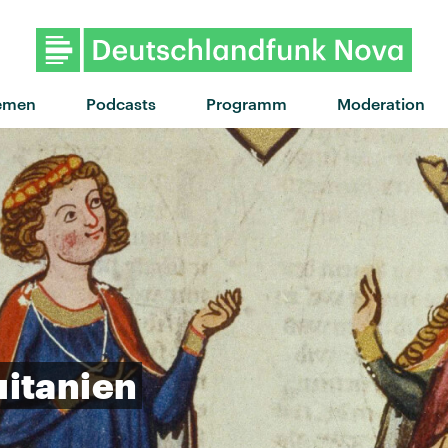
"Unstoppable" von Superfood ·
emen
Podcasts
Programm
Moderation
itanien