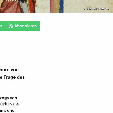
©
dpa | akg-images
ts
Abonnieren
onore von
ne Frage des
rzogs von
ück in die
tum, und