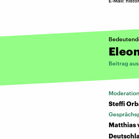
E-Mail: his
Bedeutend
Eleon
Beitrag au
Moderatio
Steffi Or
Gesprächsp
Matthias 
Deutschl