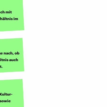
ich mit
hältnis im
ge nach, ob
ltnis auch
t.
Kultur-
 sowie