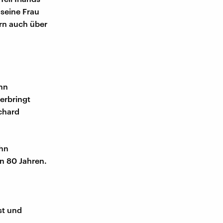
 seine Frau
ern auch über
ann
erbringt
ichard
ohn
on 80 Jahren.
st und