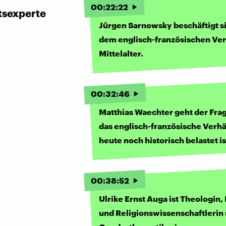
00
:
22
:
22
tsexperte
Jürgen Sarnowsky beschäftigt s
dem englisch-französischen Ver
Mittelalter.
00
:
32
:
46
Matthias Waechter geht der Fra
das englisch-französische Verhä
heute noch historisch belastet is
00
:
38
:
52
Ulrike Ernst Auga ist Theologin, 
und Religionswissenschaftlerin