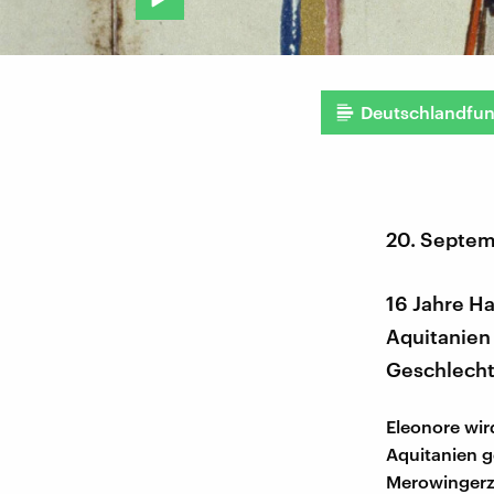
Deutschlandfu
20. Septe
16 Jahre H
Aquitanien 
Geschlechts
Eleonore wir
Aquitanien g
Merowingerze