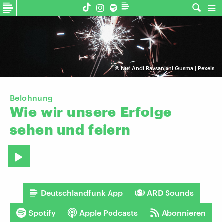
©
Nur Andi Ravsanjani Gusma | Pexels
Belohnung
Wie
wir
unsere
Erfolge
sehen
und
feiern
Deutschlandfunk App
ARD Sounds
Spotify
Apple Podcasts
Abonnieren