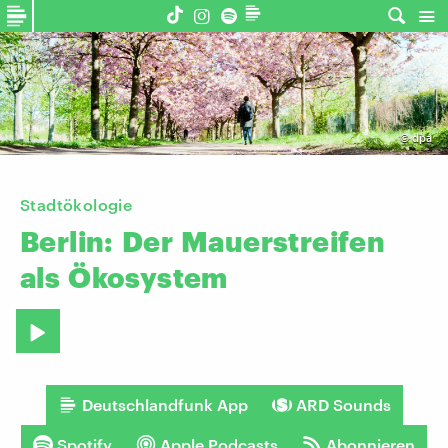
©
dpa
Stadtökologie
Berlin:
Der
Mauerstreifen
als
Ökosystem
Deutschlandfunk App
ARD Sounds
Spotify
Apple Podcasts
Abonnieren