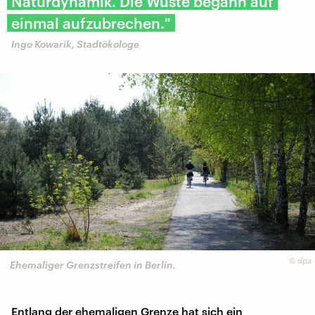
Naturdynamik. Die Wüste begann auf
einmal aufzubrechen."
Ingo Kowarik, Stadtökologe
©
dpa
Ehemaliger Grenzstreifen in Berlin.
Entlang der ehemaligen Grenze hat sich ein