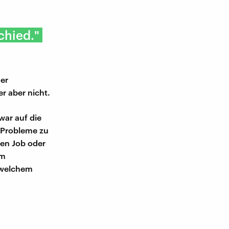
chied."
her
er aber nicht.
ar auf die
 Probleme zu
gen Job oder
em
n welchem