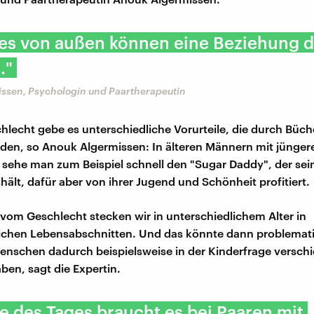
ees von außen können eine Beziehung d
."
ssen, Psychologin und Paartherapeutin
hlecht gebe es unterschiedliche Vorurteile, die durch Büch
den, so Anouk Algermissen: In älteren Männern mit jünger
sehe man zum Beispiel schnell den "Sugar Daddy", der sein
shält, dafür aber von ihrer Jugend und Schönheit profitiert.
om Geschlecht stecken wir in unterschiedlichem Alter in
lichen Lebensabschnitten. Und das könnte dann problemat
nschen dadurch beispielsweise in der Kinderfrage versch
ben, sagt die Expertin.
 des Tages braucht es bei Paaren mit