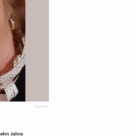
©
privat
zehn Jahre