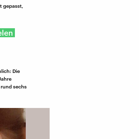
t gepasst,
elen
lich: Die
Jahre
 rund sechs