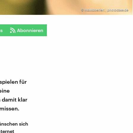
©
maikdoerfert | photocase.de
ts
Abonnieren
spielen für
eine
 damit klar
rmissen.
ünschen sich
nternet