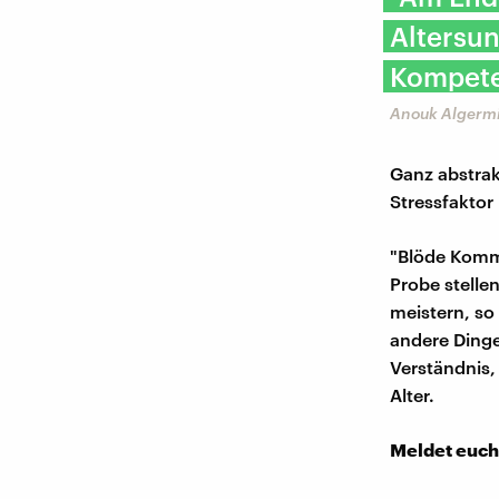
Altersun
Kompeten
Anouk Algermi
Ganz abstrak
Stressfaktor 
"Blöde Komm
Probe stelle
meistern, so
andere Dinge
Verständnis,
Alter.
Meldet euch