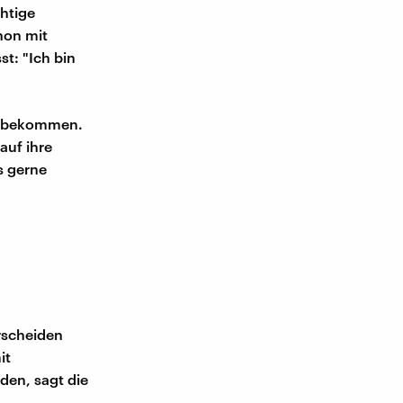
chtige
hon mit
st: "Ich bin
zu bekommen.
auf ihre
s gerne
rscheiden
it
den, sagt die