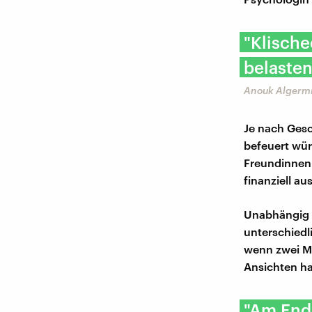
"Klisch
belasten
Anouk Algermi
Je nach Gesc
befeuert wür
Freundinnen 
finanziell au
Unabhängig v
unterschied
wenn zwei Me
Ansichten ha
"Am Ende