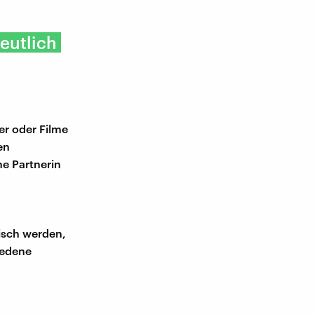
eutlich
er oder Filme
en
e Partnerin
isch werden,
iedene