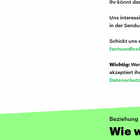
Ihr könnt da
Uns interess
in der Sendu
Schickt uns 
factsundfee
Wichtig:
Wen
akzeptiert i
Datenschutz
Beziehung
Wie w