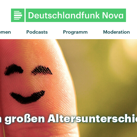
emen
Podcasts
Programm
Moderation
m
großen
Altersuntersch