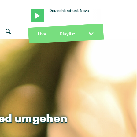
Deutschlandfunk Nova
Live
Playlist
ied
umgehen