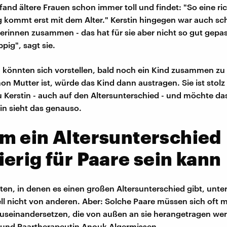
fand ältere Frauen schon immer toll und findet: "So eine ri
 kommt erst mit dem Alter." Kerstin hingegen war auch sc
nerinnen zusammen - das hat für sie aber nicht so gut gepas
ppig", sagt sie.
n könnten sich vorstellen, bald noch ein Kind zusammen 
on Mutter ist, würde das Kind dann austragen. Sie ist stolz 
 Kerstin - auch auf den Altersunterschied - und möchte da
tin sieht das genauso.
m ein Altersunterschied
erig für Paare sein kann
ten, in denen es einen großen Altersunterschied gibt, unte
iell nicht von anderen. Aber: Solche Paare müssen sich oft m
auseinandersetzen, die von außen an sie herangetragen wer
 und Paartherapeutin Anouk Algermissen.