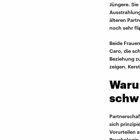
Jüngere. Sie 
Ausstrahlung
älteren Part
noch sehr fli
Beide Fraue
Caro, die sch
Beziehung zu
zeigen. Kers
Waru
schwi
Partnerschaf
sich prinzip
Vorurteilen 
Psychologin