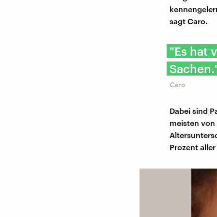
kennengelern
sagt Caro.
"Es hat 
Sachen.
Caro
Dabei sind P
meisten von 
Altersunters
Prozent aller