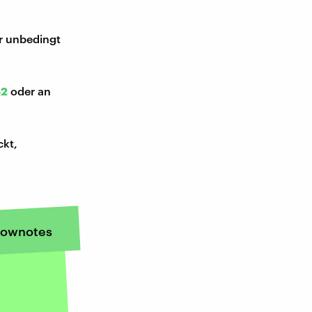
ir unbedingt
52
oder an
ckt,
ownotes