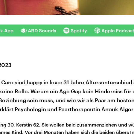
nk App
ARD Sounds
Spotify
Apple Podcas
 2023
 Caro sind happy in love: 31 Jahre Altersunterschied 
keine Rolle. Warum ein Age Gap kein Hinderniss für 
Beziehung sein muss, und wie wir als Paar am besten
klärt Psychologin und Paartherapeutin Anouk Alge
ang 30, Kerstin 62. Sie wollen bald zusammenziehen und w
mes Kind. Vor drei Monaten haben sich die beiden übers I