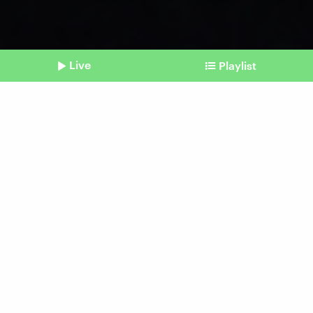
Live
Playlist
©
Brinja Schmidt / photocase.de
Shownotes
Binge Eating
Wenn wir nicht aufhören
können zu essen
Beitrag aus unserem Archiv vom 17. Januar
2024