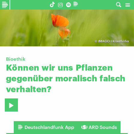
©
IMAGO I Krauthöfer
Bioethik
Können
wir
uns
Pflanzen
gegenüber
moralisch
falsch
verhalten?
Deutschlandfunk App
ARD Sounds