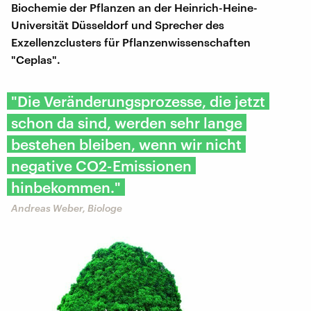
Biochemie der Pflanzen an der Heinrich-Heine-
Universität Düsseldorf und Sprecher des
Exzellenzclusters für Pflanzenwissenschaften
"Ceplas".
"Die Veränderungsprozesse, die jetzt
schon da sind, werden sehr lange
bestehen bleiben, wenn wir nicht
negative CO2-Emissionen
hinbekommen."
Andreas Weber, Biologe