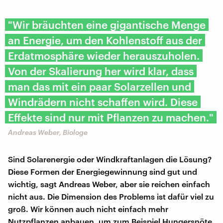
"Wir bräuchten eine gigantische Menge
an Energie, um den Kohlenstoff aus der
Erdatmosphäre wieder herauszuholen.
Von der Skalierung her wird klar, dass
man das mit ein paar Solarzellen und
Windrädern nicht schaffen wird. Diese
Effekte sind nur mit Pflanzen zu machen."
Andreas Weber, Biologe
Sind Solarenergie oder Windkraftanlagen die Lösung?
Diese Formen der Energiegewinnung sind gut und
wichtig, sagt Andreas Weber, aber sie reichen einfach
nicht aus. Die Dimension des Problems ist dafür viel zu
groß. Wir können auch nicht einfach mehr
Nutzpflanzen anbauen, um zum Beispiel Hungersnöte