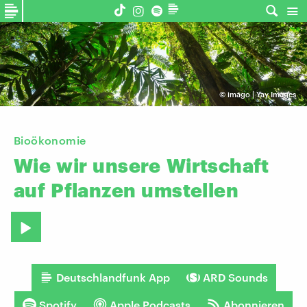
©
imago | Yay Images
Bioökonomie
Wie
wir
unsere
Wirtschaft
auf
Pflanzen
umstellen
Deutschlandfunk App
ARD Sounds
Spotify
Apple Podcasts
Abonnieren