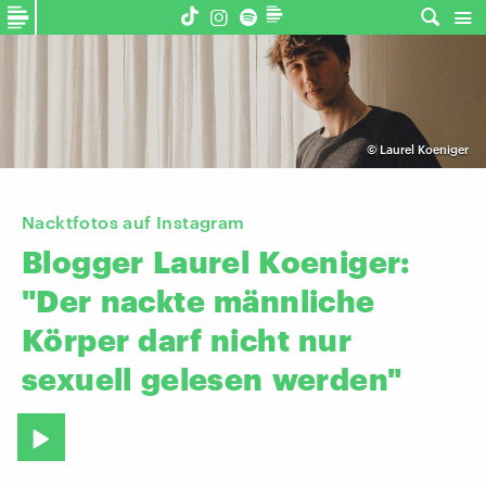
©
Laurel Koeniger
Nacktfotos auf Instagram
Blogger
Laurel
Koeniger:
"Der
nackte
männliche
Körper
darf
nicht
nur
sexuell
gelesen
werden"