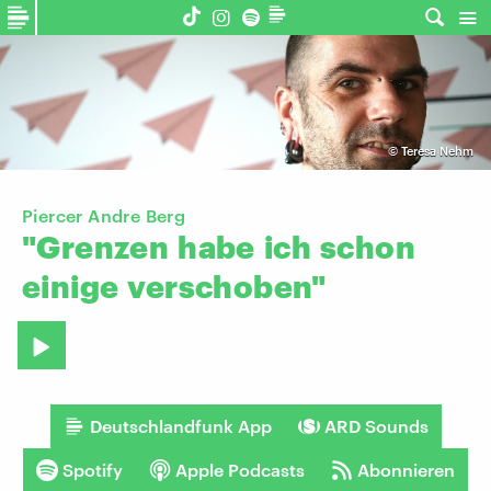
©
Teresa Nehm
Piercer Andre Berg
"Grenzen
habe
ich
schon
einige
verschoben"
Deutschlandfunk App
ARD Sounds
Spotify
Apple Podcasts
Abonnieren