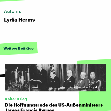
Autorin:
Lydia Herms
Weitere Beiträge
©
picture-alliance / dpa | -
Kalter Krieg
Die Hoffnungsrede des US-Außenministers
James Francis Byrnes