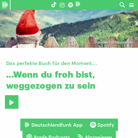
©
coralie | photocase.de
Das perfekte Buch für den Moment...
...Wenn
du
froh
bist,
weggezogen
zu
sein
Deutschlandfunk App
Spotify
Apple Podcasts
Abonnieren