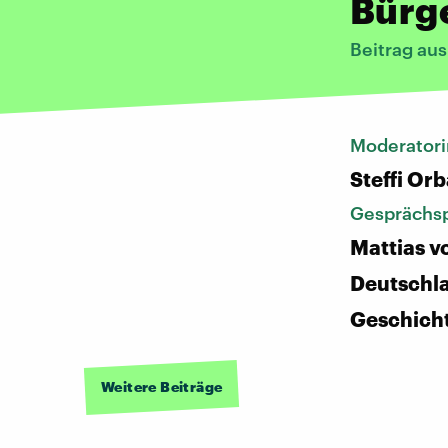
Bürge
Beitrag au
Moderatori
Steffi Or
Gesprächsp
Mattias vo
Deutschl
Geschich
Weitere Beiträge