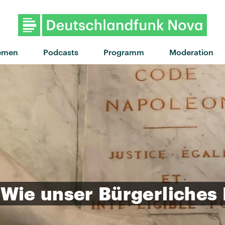
"Summer nights" von Zimmer90 
emen
Podcasts
Programm
Moderation
Wie
unser
Bürgerliches