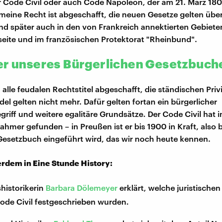
r Code Civil oder auch Code Napoleon, der am 21. März 180
meine Recht ist abgeschafft, die neuen Gesetze gelten übera
nd später auch in den von Frankreich annektierten Gebiete
seite und im französischen Protektorat "Rheinbund".
er unseres Bürgerlichen Gesetzbuch
alle feudalen Rechtstitel abgeschafft, die ständischen Privi
del gelten nicht mehr. Dafür gelten fortan ein bürgerlicher
riff und weitere egalitäre Grundsätze. Der Code Civil hat i
hmer gefunden – in Preußen ist er bis 1900 in Kraft, also b
Gesetzbuch eingeführt wird, das wir noch heute kennen.
erdem in Eine Stunde History:
historikerin
Barbara Dölemeyer
erklärt, welche juristische
ode Civil festgeschrieben wurden.