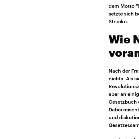
dem Motto "D
setzte sich 
Strecke.
Wie N
voran
Nach der Fra
nichts. Als 
Revolutionsze
aber an einig
Gesetzbuch e
Dabei mischt 
und diskutie
Gesetzessa