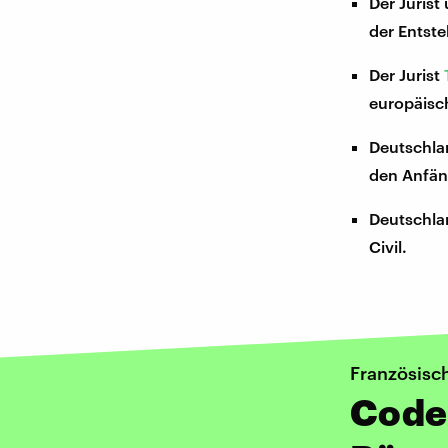
Der Jurist
der Entste
Der Jurist
europäisc
Deutschla
den Anfän
Deutschla
Civil.
Französisc
Code 