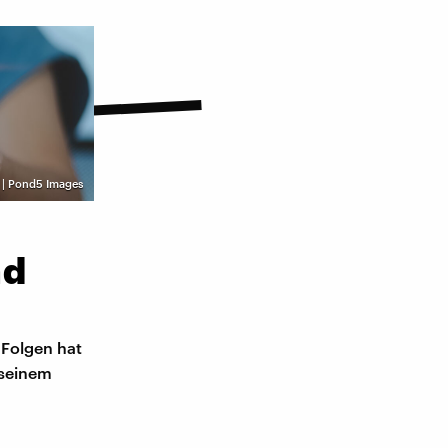
 | Pond5 Images
nd
 Folgen hat
 seinem