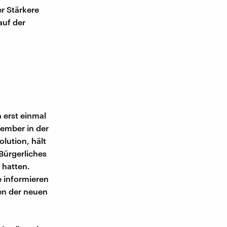
r Stärkere
auf der
 erst einmal
vember in der
olution, hält
 Bürgerliches
 hatten.
e informieren
hen der neuen