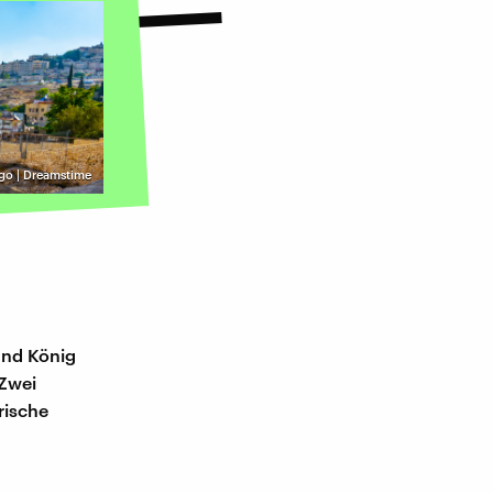
go | Dreamstime
 und König
 Zwei
rische