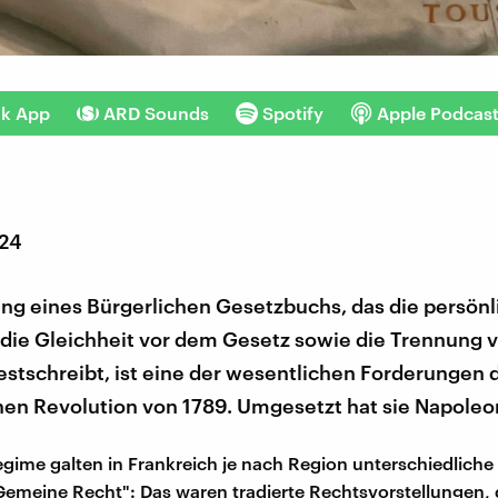
nk App
ARD Sounds
Spotify
Apple Podcas
024
ung eines Bürgerlichen Gesetzbuchs, das die persön
 die Gleichheit vor dem Gesetz sowie die Trennung 
estschreibt, ist eine der wesentlichen Forderungen 
en Revolution von 1789. Umgesetzt hat sie Napoleon
gime galten in Frankreich je nach Region unterschiedliche 
Gemeine Recht": Das waren tradierte Rechtsvorstellungen, 