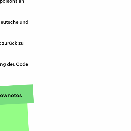
apoleons an
 deutsche und
 zurück zu
hung des Code
ownotes