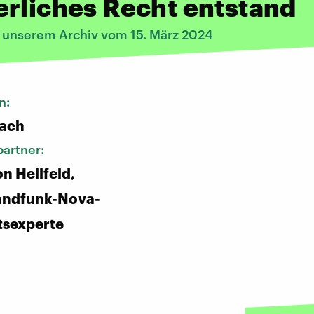
rliches Recht entstand
s unserem Archiv vom 15. März 2024
n:
bach
artner:
n Hellfeld,
andfunk-Nova-
tsexperte