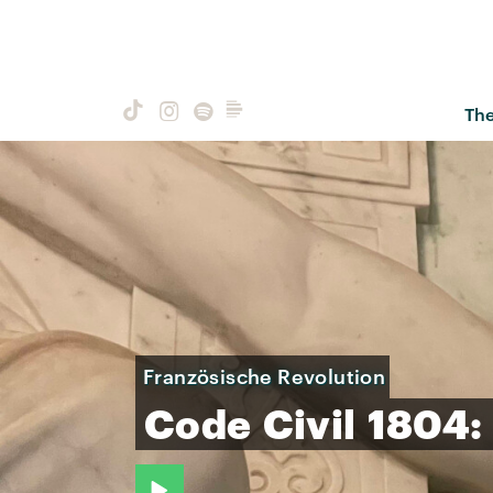
Th
Französische Revolution
Code
Civil
1804: