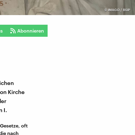
©
IMAGO / BSIP
ts
Abonnieren
lichen
von Kirche
der
 I.
Gesetze, oft
die nach