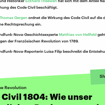
 und Historiker
Eckhard Theewen
hat sich mit dem Anteil N
hung des Code Civil beschäftigt.
Thomas Gergen
ordnet die Wirkung des Code Civil auf die
he Rechtsprechung ein.
ndfunk-Nova-Geschichtsexperte
Matthias von Hellfeld
geht
gen der Französischen Revolution von 1789.
ndfunk-Nova-Reporterin Luisa Filip beschreibt die Entste
Sh
he Revolution
Civil 1804: Wie unser