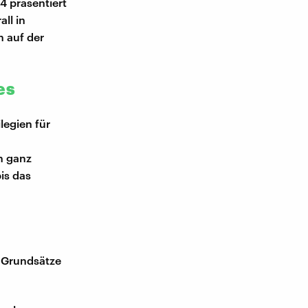
4 präsentiert
ll in
n auf der
es
legien für
n ganz
is das
n Grundsätze