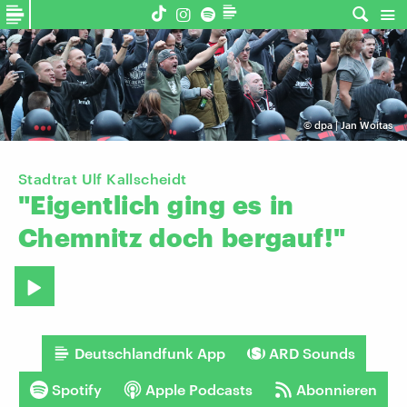
©
dpa | Jan Woitas
Stadtrat Ulf Kallscheidt
"Eigentlich
ging
es
in
Chemnitz
doch
bergauf!"
Deutschlandfunk App
ARD Sounds
Spotify
Apple Podcasts
Abonnieren