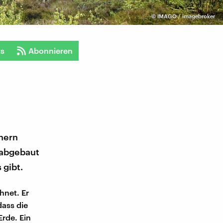
©
IMAGO / imagebroker
ts
Abonnieren
chern
 abgebaut
 gibt.
hnet. Er
dass die
Erde. Ein