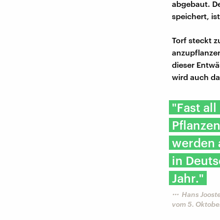
abgebaut. De
speichert, is
Torf steckt 
anzupflanzen
dieser Entwä
wird auch da
"Fast al
Pflanzen
werden a
in Deuts
Jahr."
Hans Jooste
vom 5. Oktobe