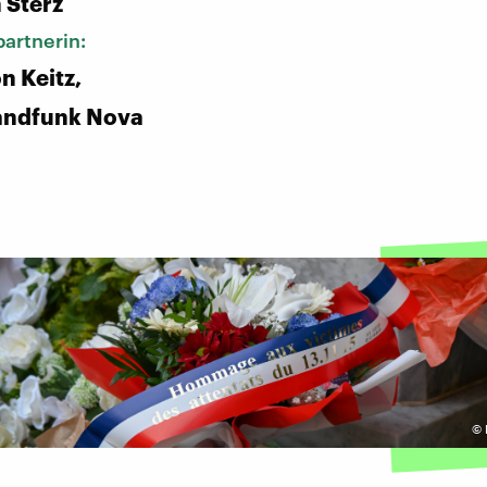
 Sterz
artnerin:
n Keitz,
andfunk Nova
©