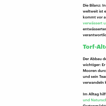
Die Bilanz: 
weltweit ist 
kommt vor a
verwässert u
entwässerten
verantwortli
Torf-Al
Der Abbau d
wichtiger: E
Mooren durch
und sein Tea
verwandeln 
Im Alltag hi
und Natursc
Gartenmärkte 