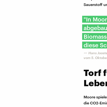
Sauerstoff un
"In Moor
abgebaut
Biomass
diese Sc
Hans Jooste
vom 5. Oktobe
Torf 
Lebe
Moore spiele
die CO2-Emi