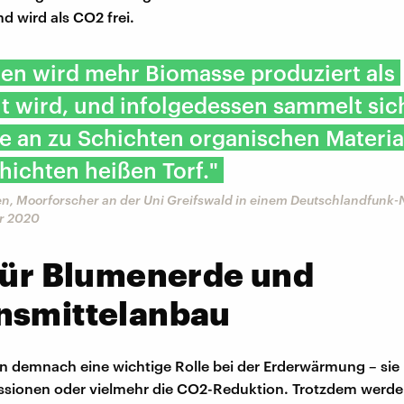
d wird als CO2 frei.
en wird mehr Biomasse produziert als
 wird, und infolgedessen sammelt sic
e an zu Schichten organischen Materia
hichten heißen Torf."
n, Moorforscher an der Uni Greifswald in einem Deutschlandfunk-
r 2020
für Blumenerde und
nsmittelanbau
n demnach eine wichtige Rolle bei der Erderwärmung – sie
ssionen oder vielmehr die CO2-Reduktion. Trotzdem werde