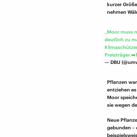
kurzer Größ
nehmen Wälde
„Moor muss na
deutlich zu m
Klimaschütze
Preisträger.➡️
— DBU (@umwe
Pflanzen wan
entziehen es
Moor speiche
sie wegen de
Neue Pflanz
gebunden – 
beispielswei