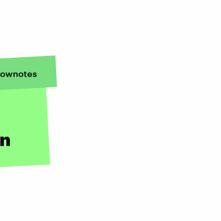
ownotes
en