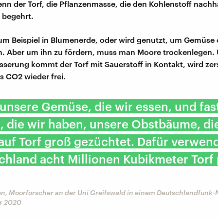
nn der Torf, die Pflanzenmasse, die den Kohlenstoff nachha
t begehrt.
zum Beispiel in Blumenerde, oder wird genutzt, um Gemüse
. Aber um ihn zu fördern, muss man Moore trockenlegen. 
sserung kommt der Torf mit Sauerstoff in Kontakt, wird zer
s CO2 wieder frei.
l unsere Gemüse, die wir essen, und fast
, die wir haben, unsere Obstbäume, di
uf Torf groß gezüchtet. Dafür verwen
chland acht Millionen Kubikmeter Torf
n, Moorforscher an der Uni Greifswald in einem Deutschlandfunk-
r 2020