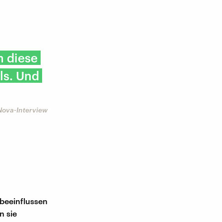
h diese
ls. Und
Nova-Interview
 beeinflussen
n sie