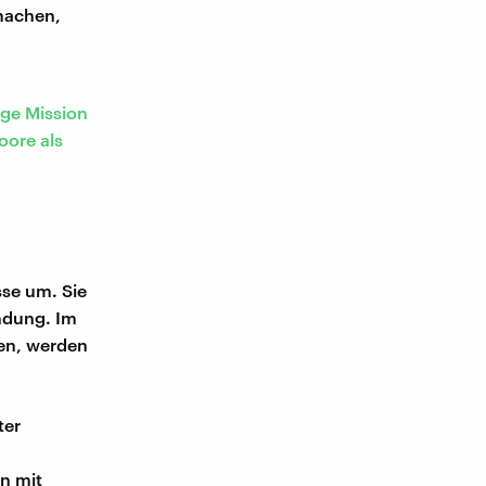
machen,
nge Mission
oore als
sse um. Sie
indung. Im
ben, werden
ter
n mit