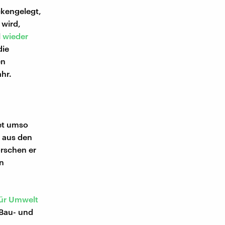
ckengelegt,
 wird,
l
wieder
die
en
ahr.
et umso
f aus den
rschen er
n
ür Umwelt
 Bau- und