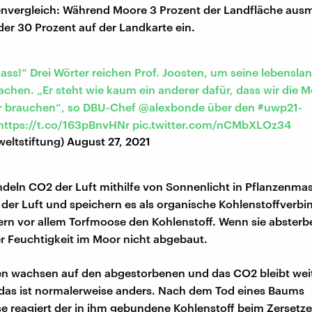
envergleich: Während Moore 3 Prozent der Landfläche aus
r 30 Prozent auf der Landkarte ein.
ss!“ Drei Wörter reichen Prof. Joosten, um seine lebensla
achen. „Er steht wie kaum ein anderer dafür, dass wir die M
r brauchen“, so DBU-Chef
@alexbonde
über den
#uwp21
-
https://t.co/163pBnvHNr
pic.twitter.com/nCMbXLOz34
ltstiftung)
August 27, 2021
deln CO2 der Luft mithilfe von Sonnenlicht in Pflanzenma
 der Luft und speichern es als organische Kohlenstoffverb
rn vor allem Torfmoose den Kohlenstoff. Wenn sie abster
r Feuchtigkeit im Moor nicht abgebaut.
en wachsen auf den abgestorbenen und das CO2 bleibt wei
das ist normalerweise anders. Nach dem Tod eines Baums
se reagiert der in ihm gebundene Kohlenstoff beim Zersetze