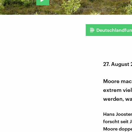
Deutschlandfu
27. August
Moore mach
extrem vie
werden, was
Hans Jooste
forscht seit
Moore doppel