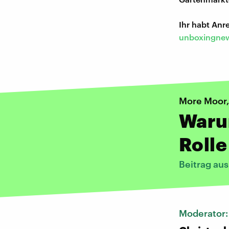
Ihr habt An
unboxingnew
More Moor,
Waru
Rolle
Beitrag au
Moderator