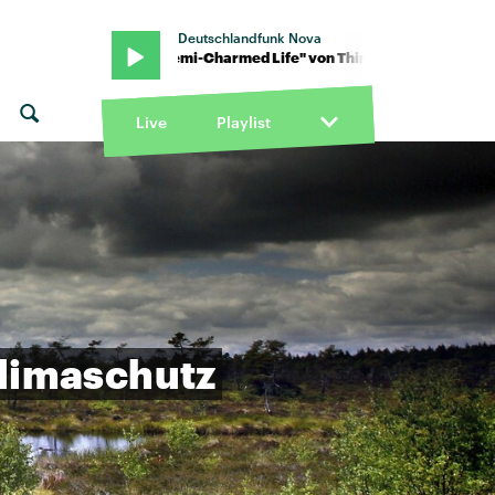
Deutschlandfunk Nova
lind · "Semi-Charmed Life" von Third Eye Blind · "Semi-Charmed Li
Live
Playlist
limaschutz