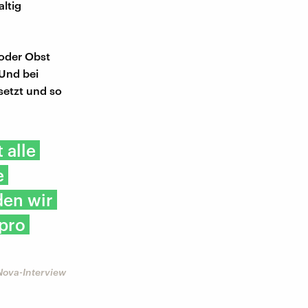
ltig
 oder Obst
Und bei
setzt und so
 alle
e
den wir
 pro
Nova-Interview