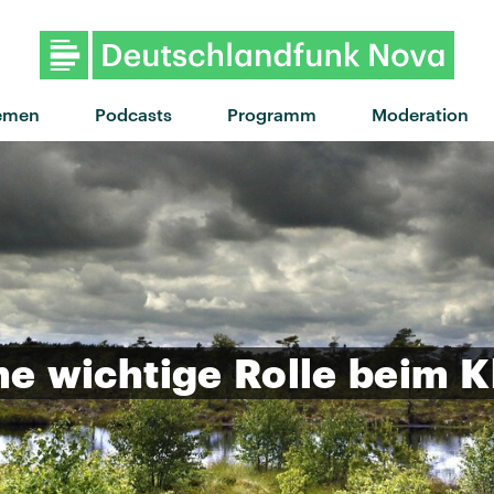
"Semi-Charmed Life" von Third Eye B
emen
Podcasts
Programm
Moderation
ne
wichtige
Rolle
beim
K