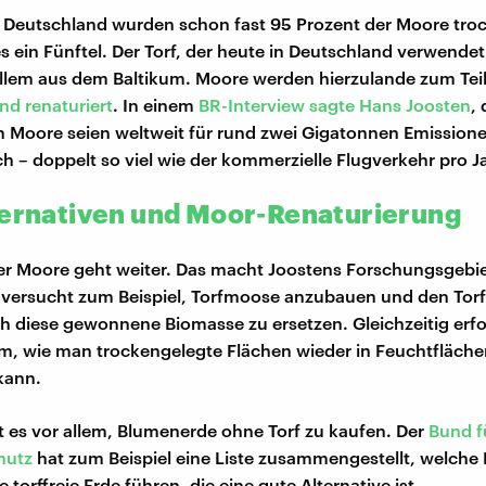
In Deutschland wurden schon fast 95 Prozent der Moore tro
es ein Fünftel. Der Torf, der heute in Deutschland verwendet
llem aus dem Baltikum. Moore werden hierzulande zum Tei
nd renaturiert
. In einem
BR-Interview sagte Hans Joosten
, 
 Moore seien weltweit für rund zwei Gigatonnen Emission
ch – doppelt so viel wie der kommerzielle Flugverkehr pro J
ternativen und Moor-Renaturierung
er Moore geht weiter. Das macht Joostens Forschungsgebi
r versucht zum Beispiel, Torfmoose anzubauen und den Tor
 diese gewonnene Biomasse zu ersetzen. Gleichzeitig erfo
m, wie man trockengelegte Flächen wieder in Feuchtfläche
kann.
lft es vor allem, Blumenerde ohne Torf zu kaufen. Der
Bund f
hutz
hat zum Beispiel eine Liste zusammengestellt, welche
torffreie Erde führen, die eine gute Alternative ist.