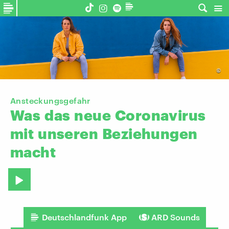
©
Ansteckungsgefahr
Was
das
neue
Coronavirus
mit
unseren
Beziehungen
macht
Deutschlandfunk App
ARD Sounds