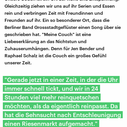
Gleichzeitig ziehen wir uns auf ihr Serien und Essen
rein und verbringen Zeit mit Freundinnen und
Freunden auf ihr. Ein so besonderer Ort, dass die
Berliner Band Grossstadtgeflüster einen Song über sie
geschrieben hat. "Meine Couch" ist eine
Liebeserklärung an das Nichtstun und
Zuhauserumhängen. Denn für Jen Bender und
Raphael Schalz ist die Couch ein großes Gefühl
unserer Zeit.
"Gerade jetzt in einer Zeit, in der die Uhr
immer schnell tickt, und wir in 24
Stunden viel mehr reinquetschen
möchten, als da eigentlich reinpasst. Da
hat die Sehnsucht nach Entschleunigung
einen Riesenmarkt aufgemacht."