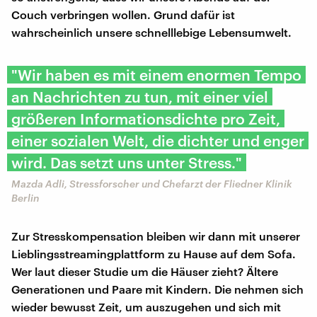
Couch verbringen wollen. Grund dafür ist
wahrscheinlich unsere schnelllebige Lebensumwelt.
"Wir haben es mit einem enormen Tempo
an Nachrichten zu tun, mit einer viel
größeren Informationsdichte pro Zeit,
einer sozialen Welt, die dichter und enger
wird. Das setzt uns unter Stress."
Mazda Adli, Stressforscher und Chefarzt der Fliedner Klinik
Berlin
Zur Stresskompensation bleiben wir dann mit unserer
Lieblingsstreamingplattform zu Hause auf dem Sofa.
Wer laut dieser Studie um die Häuser zieht? Ältere
Generationen und Paare mit Kindern. Die nehmen sich
wieder bewusst Zeit, um auszugehen und sich mit