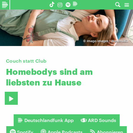
©
imago images | Westend61
Couch statt Club
Homebodys
sind
am
liebsten
zu
Hause
Deutschlandfunk App
ARD Sounds
Spotify
Apple Podcasts
Abonnieren