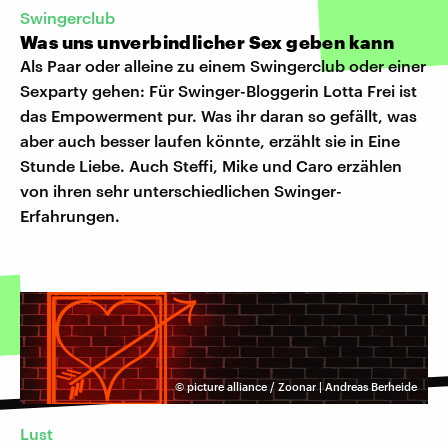
Swingerclub
Was uns unverbindlicher Sex geben kann
Als Paar oder alleine zu einem Swingerclub oder einer
Sexparty gehen: Für Swinger-Bloggerin Lotta Frei ist
das Empowerment pur. Was ihr daran so gefällt, was
aber auch besser laufen könnte, erzählt sie in Eine
Stunde Liebe. Auch Steffi, Mike und Caro erzählen
von ihren sehr unterschiedlichen Swinger-
Erfahrungen.
©
picture alliance / Zoonar | Andreas Berheide
Lust