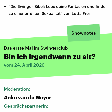
"Die Swinger-Bibel: Lebe deine Fantasien und finde
zu einer erfüllten Sexualität" von Lotta Frei
Shownotes
Das erste Mal im Swingerclub
Bin ich irgendwann zu alt?
vom 24. April 2026
Moderation:
Anke van de Weyer
Gesprächspartnerin: