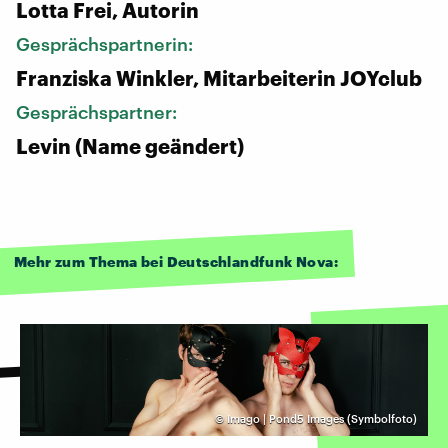
Lotta Frei, Autorin
Gesprächspartnerin:
Franziska Winkler, Mitarbeiterin JOYclub
Gesprächspartner:
Levin (Name geändert)
Mehr zum Thema bei Deutschlandfunk Nova:
©
Imago | Pond5 Images (Symbolfoto)