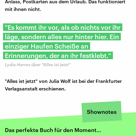
Anlass, Postkarten aus dem Urlaub. Das funktioniert
mit ihnen nicht.
"Es kommt ihr vor, als ob nichts vor ihr
läge, sondern alles nur hinter hier. Ein
einziger Haufen Scheiße an
Erinnerungen, der an ihr festklebt."
Lydia Herms über "Alles ist jetzt"
"Alles ist jetzt" von Julia Wolf ist bei der Frankfurter
Verlagsanstalt erschienen.
Shownotes
Das perfekte Buch für den Moment...