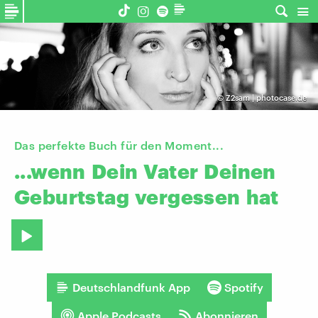
©
Z2sam | photocase.de
Das perfekte Buch für den Moment...
...wenn
Dein
Vater
Deinen
Geburtstag
vergessen
hat
Deutschlandfunk App
Spotify
Apple Podcasts
Abonnieren