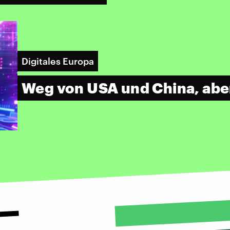
Digitales Europa
Weg von USA und China, abe