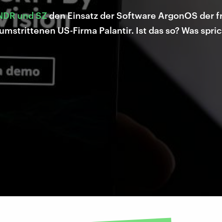
NDR und SZ
den Einsatz der Software ArgonOS der f
r umstrittenen US-Firma Palantir. Ist das so? Was spr