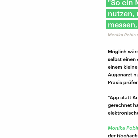
"So ein
nutzen,
messen, 
Monika Pobiru
Möglich wär
selbst einen
einem kleine
Augenarzt nu
Praxis prüfe
"App statt Ar
gerechnet h
elektronisch
Monika Pobi
der Hochschu