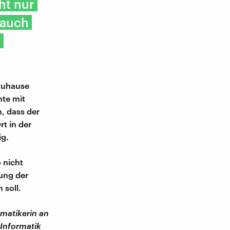
ht nur
 auch
"
zuhause
nte mit
n, dass der
t in der
ig.
o nicht
ung der
 soll.
rmatikerin an
 Informatik