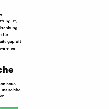
ie
zung ist,
Erkrankung
t für
its geprüft
 wir einen
che
men neue
 uns solche
ten.