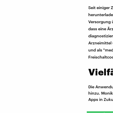
Seit einiger
herunterlade
Versorgung ü
dass eine Är
diagnostizi
Arzneimittel
und als "medi
Freischaltco
Viel
Die Anwendun
hinzu. Monik
Apps in Zuku