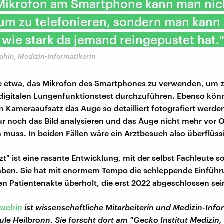
 Mikrofon am Smartphone kann man nic
 um zu telefonieren, sondern man kann
wie stark da jemand reingepustet hat.
chin, Medizin-Informatikerin
e etwa, das Mikrofon des Smartphones zu verwenden, um 
 digitalen Lungenfunktionstest durchzuführen. Ebenso kön
n Kameraaufsatz das Auge so detailliert fotografiert werde
r noch das Bild analysieren und das Auge nicht mehr vor Or
n muss. In beiden Fällen wäre ein Arztbesuch also überflüss
zt" ist eine rasante Entwicklung, mit der selbst Fachleute s
aben. Sie hat mit enormem Tempo die schleppende Einführ
en Patientenakte überholt, die erst 2022 abgeschlossen sein
ruchin
ist wissenschaftliche Mitarbeiterin und Medizin-Info
le Heilbronn. Sie forscht dort am "Gecko Institut Medizin,