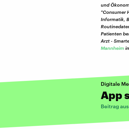
und Ökonomie
"Consumer He
Informatik, 
Routinedate
Patienten be
Arzt - Smart
Mannheim
i
Digitale Me
App s
Beitrag aus