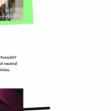
ian Gollnow | dpa
rforscht?
d neutral
inius.