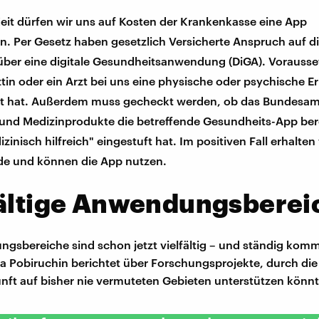
 Zeit dürfen wir uns auf Kosten der Krankenkasse eine App
n. Per Gesetz haben gesetzlich Versicherte Anspruch auf d
ber eine digitale Gesundheitsanwendung (DiGA). Vorausset
ztin oder ein Arzt bei uns eine physische oder psychische 
ert hat. Außerdem muss gecheckt werden, ob das Bundesam
 und Medizinprodukte die betreffende Gesundheits-App bere
zinisch hilfreich" eingestuft hat. Im positiven Fall erhalten
de und können die App nutzen.
fältige Anwendungsberei
gsbereiche sind schon jetzt vielfältig – und ständig kom
a Pobiruchin berichtet über Forschungsprojekte, durch die
nft auf bisher nie vermuteten Gebieten unterstützen könn