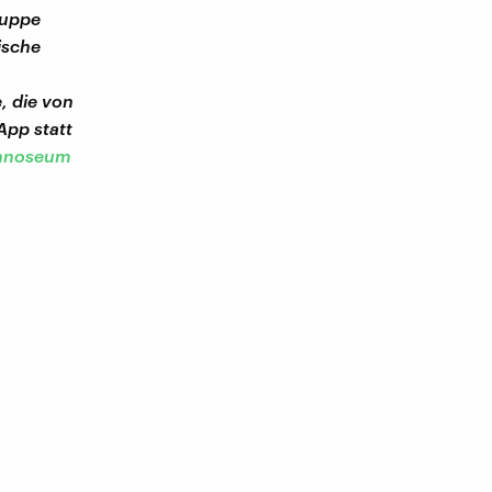
ruppe
ische
, die von
App statt
hnoseum