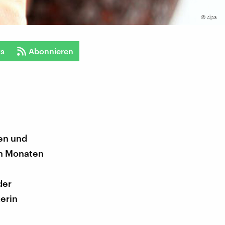
©
dpa
ts
Abonnieren
ben und
en Monaten
der
erin