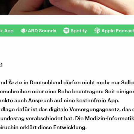
nk App
ARD Sounds
Spotify
Apple Podcas
21
und Ärzte in Deutschland dürfen nicht mehr nur Sal
verschreiben oder eine Reha beantragen: Seit einig
ankte auch Anspruch auf eine kostenfreie App.
lage dafür ist das digitale Versorgungsgesetz, das 
undestag verabschiedet hat. Die Medizin-Informatik
ruchin erklärt diese Entwicklung.