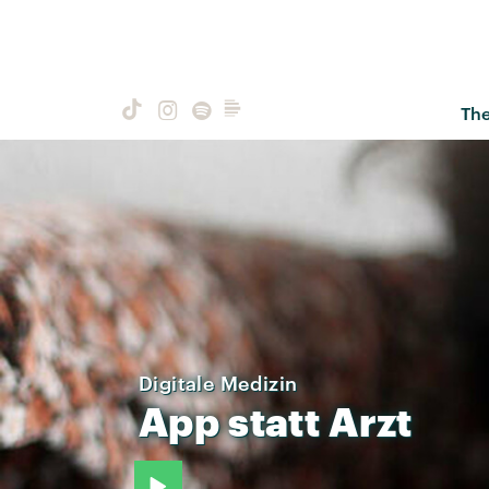
Th
Digitale Medizin
App
statt
Arzt