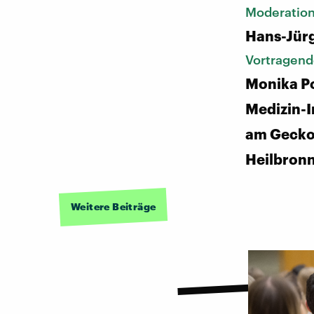
Moderatio
Hans-Jür
Vortragend
Monika Po
Medizin-I
am Gecko 
Heilbron
Weitere Beiträge