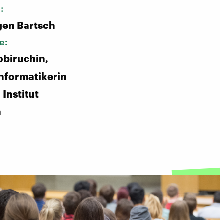
n:
gen Bartsch
e:
biruchin,
nformatikerin
Institut
n