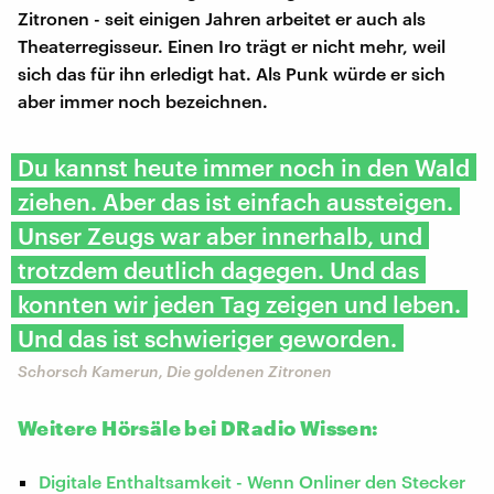
Zitronen - seit einigen Jahren arbeitet er auch als
Theaterregisseur. Einen Iro trägt er nicht mehr, weil
sich das für ihn erledigt hat. Als Punk würde er sich
aber immer noch bezeichnen.
Du kannst heute immer noch in den Wald
ziehen. Aber das ist einfach aussteigen.
Unser Zeugs war aber innerhalb, und
trotzdem deutlich dagegen. Und das
konnten wir jeden Tag zeigen und leben.
Und das ist schwieriger geworden.
Schorsch Kamerun, Die goldenen Zitronen
Weitere Hörsäle bei DRadio Wissen:
Digitale Enthaltsamkeit - Wenn Onliner den Stecker