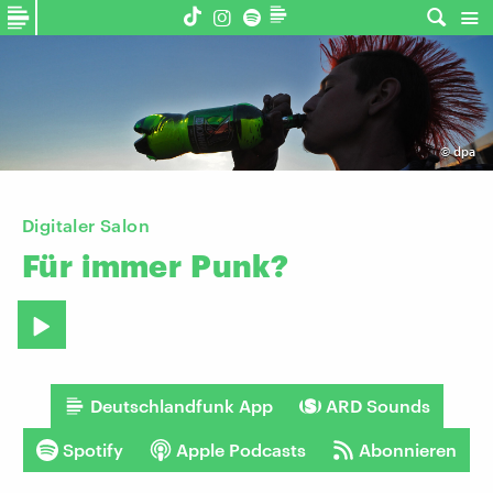
©
dpa
Digitaler Salon
Für
immer
Punk?
Deutschlandfunk App
ARD Sounds
Spotify
Apple Podcasts
Abonnieren