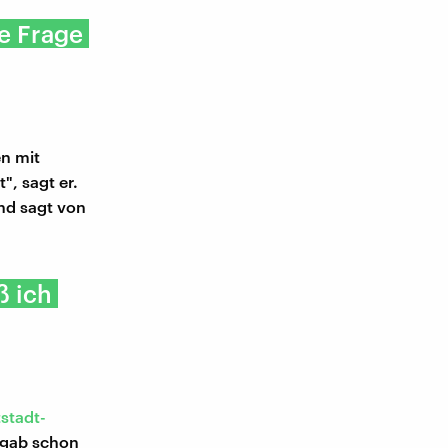
ne Frage
en mit
", sagt er.
und sagt von
ß ich
stadt-
s gab schon