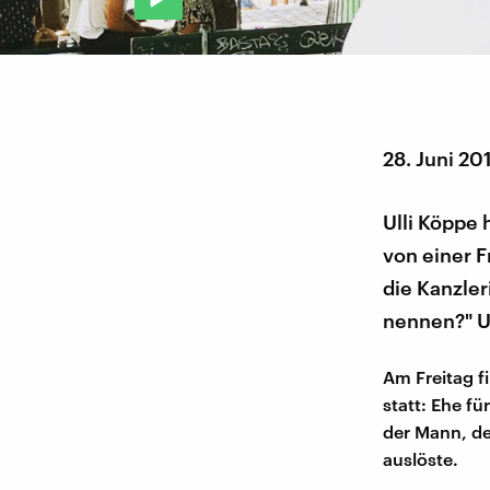
28. Juni 20
Ulli Köppe 
von einer F
die Kanzle
nennen?" U
Am Freitag f
statt: Ehe fü
der Mann, de
auslöste.