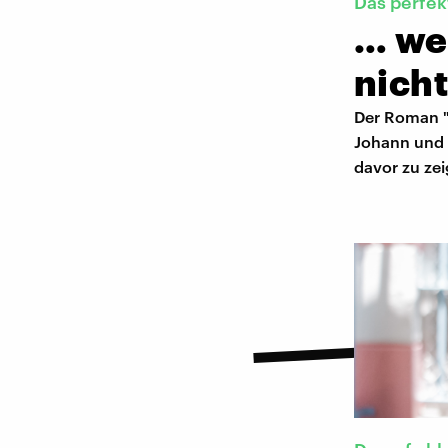
Das perfek
… we
nich
Der Roman "
Johann und 
davor zu zei