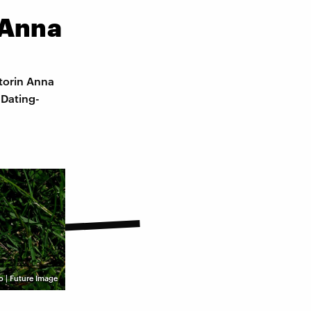
 Anna
torin Anna
 Dating-
 | Future Image