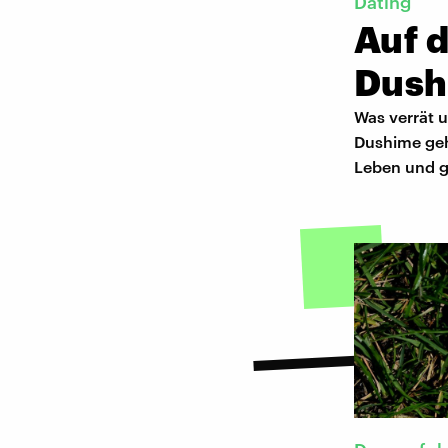
Dating
Auf 
Dush
Was verrät 
Dushime geht
Leben und gi