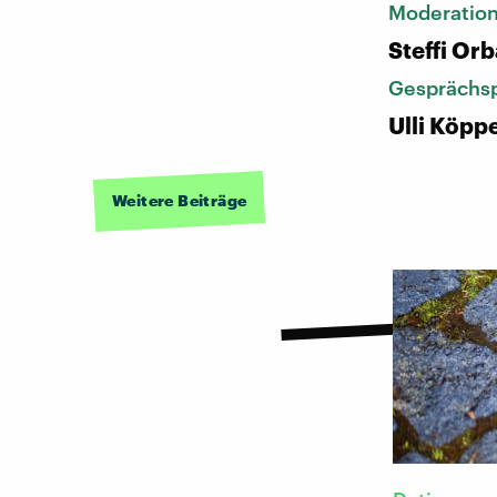
Moderatio
Steffi Or
Gesprächsp
Ulli Köpp
Weitere Beiträge