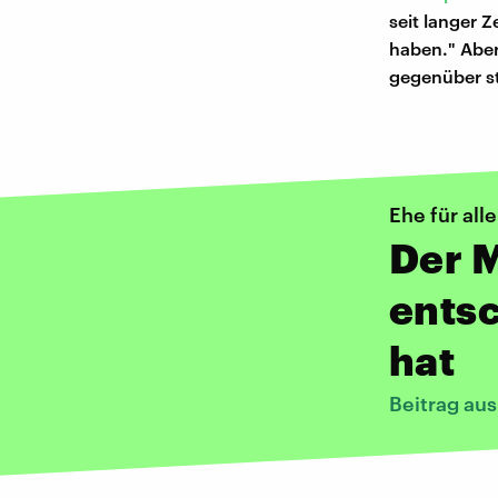
seit langer Z
haben." Aber
gegenüber s
Ehe für alle
Der M
entsc
hat
Beitrag au