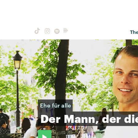
Th
Ehe für alle
Der
Mann,
der
di