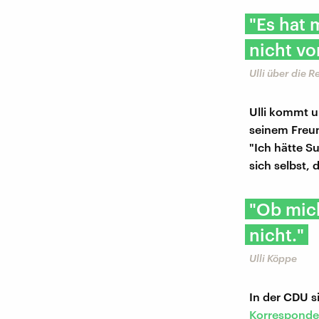
"Es hat 
nicht vo
Ulli über die 
Ulli kommt ur
seinem Freun
"Ich hätte Su
sich selbst, 
"Ob mich
nicht."
Ulli Köppe
In der CDU s
Korresponde