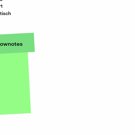
rt
tisch
ownotes