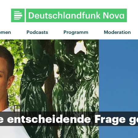
"Defibrillator" von The Snu
emen
Podcasts
Programm
Moderation
e
entscheidende
Frage
g