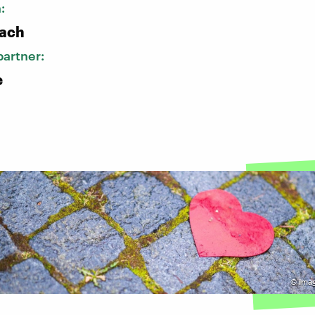
n:
bach
artner:
e
©
Ima