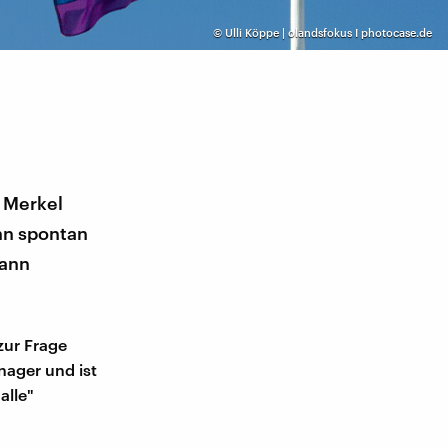
©
Ulli Köppe | olandsfokus I photocase.de
a Merkel
ann spontan
Mann
zur Frage
anager und ist
alle"