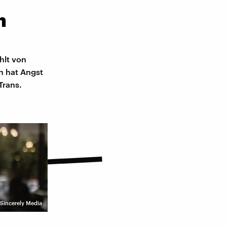
h
hlt von
n hat Angst
Trans.
 Sincerely Media