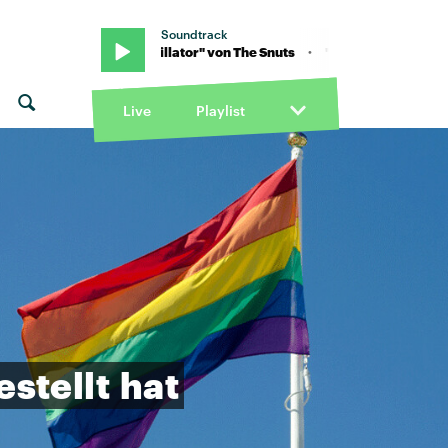
Soundtrack
ts · "Defibrillator" von The Snuts · "Defibrillator" von The Snuts
Live
Playlist
estellt
hat