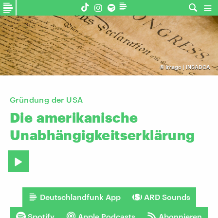
©
Imago | INSADCA
Gründung der USA
Die
amerikanische
Unabhängigkeitserklärung
Deutschlandfunk App
ARD Sounds
Spotify
Apple Podcasts
Abonnieren