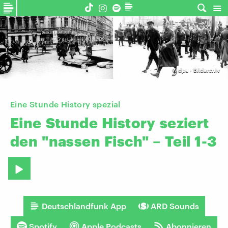
©
dpa - Bildarchiv
Eine Stunde History spezial
Eine
Stunde
History
seziert
den
"nassen
Fisch"
–
Teil
1-3
Deutschlandfunk App
ARD Sounds
Spotify
Apple Podcasts
Abonnieren