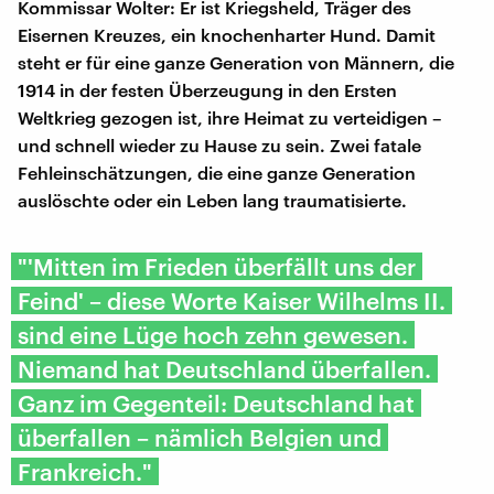
Kommissar Wolter: Er ist Kriegsheld, Träger des
Eisernen Kreuzes, ein knochenharter Hund. Damit
steht er für eine ganze Generation von Männern, die
1914 in der festen Überzeugung in den Ersten
Weltkrieg gezogen ist, ihre Heimat zu verteidigen –
und schnell wieder zu Hause zu sein. Zwei fatale
Fehleinschätzungen, die eine ganze Generation
auslöschte oder ein Leben lang traumatisierte.
"'Mitten im Frieden überfällt uns der
Feind' – diese Worte Kaiser Wilhelms II.
sind eine Lüge hoch zehn gewesen.
Niemand hat Deutschland überfallen.
Ganz im Gegenteil: Deutschland hat
überfallen – nämlich Belgien und
Frankreich."